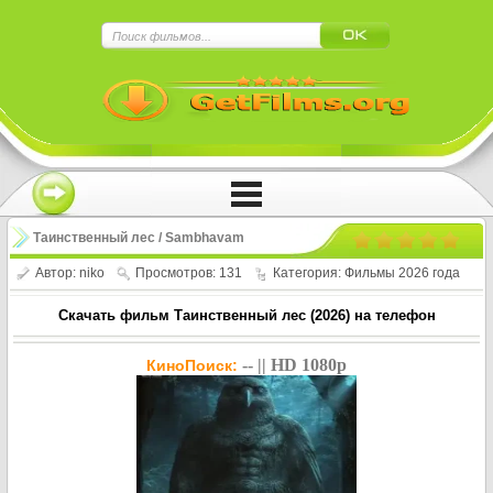
×
Нажмите на
в плеере
!!!Если Вы с телефона сперва нажмите на
троеточие в правом верхнем углу!!!
Таинственный лес / Sambhavam
Adhyayam Onnu (2026)
Автор:
niko
Просмотров: 131
Категория:
Фильмы 2026 года
Скачать фильм Таинственный лес (2026) на телефон
-- || HD 1080p
КиноПоиск: