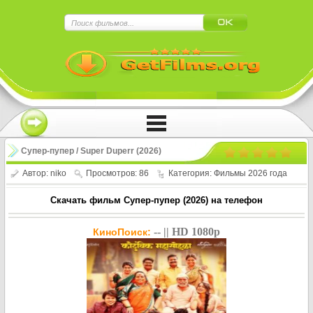
×
Нажмите на
в плеере
!!!Если Вы с телефона сперва нажмите на
троеточие в правом верхнем углу!!!
Супер-пупер / Super Duperr (2026)
Автор:
niko
Просмотров: 86
Категория:
Фильмы 2026 года
Скачать фильм Супер-пупер (2026) на телефон
-- || HD 1080p
КиноПоиск: