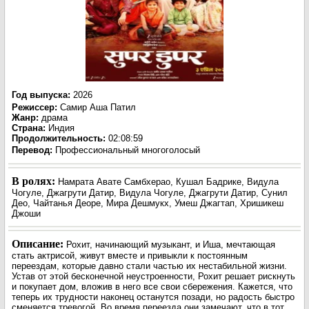
Год выпуска
:
2026
Режиссер
:
Самир Аша Патил
Жанр
:
драма
Страна:
Индия
Продолжительность:
02:08:59
Перевод:
Профессиональный многоголосый
В ролях:
Намрата Авате Самбхерао, Кушал Бадрике, Видула
Чогуле, Джагрути Датир, Видула Чогуле, Джагрути Датир, Сунил
Део, Чайтанья Деоре, Мира Дешмукх, Умеш Джагтап, Хришикеш
Джоши
Описание:
Рохит, начинающий музыкант, и Иша, мечтающая
стать актрисой, живут вместе и привыкли к постоянным
переездам, которые давно стали частью их нестабильной жизни.
Устав от этой бесконечной неустроенности, Рохит решает рискнуть
и покупает дом, вложив в него все свои сбережения. Кажется, что
теперь их трудности наконец останутся позади, но радость быстро
сменяется тревогой. Во время переезда они замечают, что в тот