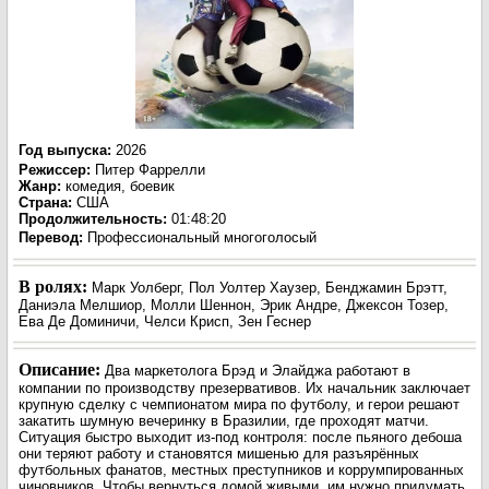
Год выпуска
:
2026
Режиссер
:
Питер Фаррелли
Жанр
:
комедия, боевик
Страна:
США
Продолжительность:
01:48:20
Перевод:
Профессиональный многоголосый
В ролях:
Марк Уолберг, Пол Уолтер Хаузер, Бенджамин Брэтт,
Даниэла Мелшиор, Молли Шеннон, Эрик Андре, Джексон Тозер,
Ева Де Доминичи, Челси Крисп, Зен Геснер
Описание:
Два маркетолога Брэд и Элайджа работают в
компании по производству презервативов. Их начальник заключает
крупную сделку с чемпионатом мира по футболу, и герои решают
закатить шумную вечеринку в Бразилии, где проходят матчи.
Ситуация быстро выходит из-под контроля: после пьяного дебоша
они теряют работу и становятся мишенью для разъярённых
футбольных фанатов, местных преступников и коррумпированных
чиновников. Чтобы вернуться домой живыми, им нужно придумать,