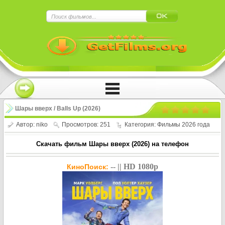
×
Нажмите на
в плеере
!!!Если Вы с телефона сперва нажмите на
троеточие в правом верхнем углу!!!
Шары вверх / Balls Up (2026)
Автор:
niko
Просмотров: 251
Категория:
Фильмы 2026 года
Скачать фильм Шары вверх (2026) на телефон
-- || HD 1080p
КиноПоиск: