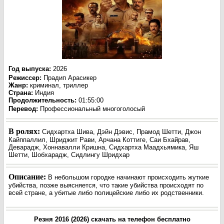
Год выпуска
:
2026
Режиссер
:
Прадип Арасикер
Жанр
:
криминал, триллер
Страна:
Индия
Продолжительность:
01:55:00
Перевод:
Профессиональный многоголосый
В ролях:
Сидхартха Шива, Дэйн Дэвис, Прамод Шетти, Джон
Кайппаллил, Шриджит Рави, Арчана Коттиге, Саи Бхайрав,
Деварадж, Хоннавалли Кришна, Сидхартха Маадхьямика, Яш
Шетти, Шобхарадж, Сидлингу Шридхар
Описание:
В небольшом городке начинают происходить жуткие
убийства, позже выясняется, что такие убийства происходят по
всей стране, а убитые либо полицейские либо их родственники.
Резня 2016 (2026) скачать на телефон бесплатно