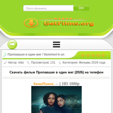
×
Нажмите на
в плеере
!!!Если Вы с телефона сперва нажмите на
троеточие в правом верхнем углу!!!
Пропавшая в один миг / Vanished in an
Instant (2026)
Автор:
niko
Просмотров: 131
Категория:
Фильмы 2026 года
Скачать фильм Пропавшая в один миг (2026) на телефон
-- || HD 1080p
КиноПоиск: