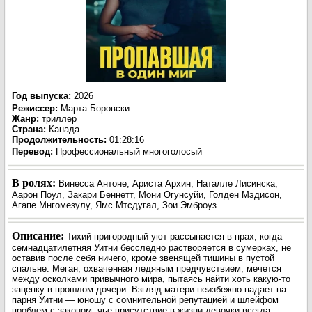
Год выпуска
:
2026
Режиссер
:
Марта Боровски
Жанр
:
триллер
Страна:
Канада
Продолжительность:
01:28:16
Перевод:
Профессиональный многоголосый
В ролях:
Винесса Антоне, Ариста Архин, Наталле Лисинска,
Аарон Поул, Закари Беннетт, Мони Огунсуйи, Голден Мэдисон,
Агапе Мнгомезулу, Ямс Мтсдугал, Зои Эмброуз
Описание:
Тихий пригородный уют рассыпается в прах, когда
семнадцатилетняя Уитни бесследно растворяется в сумерках, не
оставив после себя ничего, кроме звенящей тишины в пустой
спальне. Меган, охваченная ледяным предчувствием, мечется
между осколками привычного мира, пытаясь найти хоть какую-то
зацепку в прошлом дочери. Взгляд матери неизбежно падает на
парня Уитни — юношу с сомнительной репутацией и шлейфом
проблем с законом, чье присутствие в жизни девочки всегда