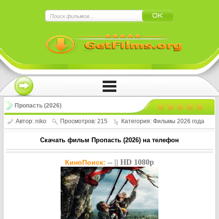
×
Нажмите на
в плеере
!!!Если Вы с телефона сперва нажмите на
троеточие в правом верхнем углу!!!
Пропасть (2026)
Автор:
niko
Просмотров: 215
Категория:
Фильмы 2026 года
Скачать фильм Пропасть (2026) на телефон
-- || HD 1080p
КиноПоиск: