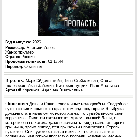
Год выпуска
:
2026
Режиссер
:
Алексей Ионов
Жанр
:
триллер
Страна:
Россия
Продолжительность:
01:17:44
Перевод:
Оригинал
В ролях:
Марк Эйдельштейн, Тина Стойилкович, Степан
Белозеров, Иван Забелин, Виктория Буцких, Иван Мартынов,
Артемий Корочков, Аделина Гизатуллина
Описание:
Даша и Саша - счастливые молодожёны. Свадебное
путешествие и прыжок с парашютом над предгорьем Эльбруса
должны стать началом их новой жизни. Но судьба вносит свои
коррективы. Пилотом оказывается Артём - бывший Даши, о
котором она не хотела даже вспоминать. Когда самолёт терпит
крушение, троим приходится прыгать без подготовки. Стропы
путаются. Они чудом остаются в живых - но оказываются
подвешены над горной пропастью посреди бушующих лесных