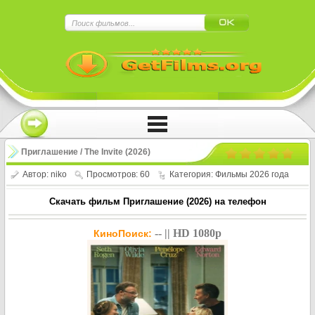
×
Нажмите на
в плеере
!!!Если Вы с телефона сперва нажмите на
троеточие в правом верхнем углу!!!
Приглашение / The Invite (2026)
Автор:
niko
Просмотров: 60
Категория:
Фильмы 2026 года
Скачать фильм Приглашение (2026) на телефон
-- || HD 1080p
КиноПоиск: