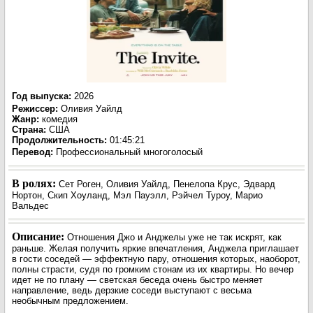
Год выпуска
:
2026
Режиссер
:
Оливия Уайлд
Жанр
:
комедия
Страна:
США
Продолжительность:
01:45:21
Перевод:
Профессиональный многоголосый
В ролях:
Сет Роген, Оливия Уайлд, Пенелопа Крус, Эдвард
Нортон, Скип Хоуланд, Мэл Пауэлл, Рэйчел Туроу, Марио
Вальдес
Описание:
Отношения Джо и Анджелы уже не так искрят, как
раньше. Желая получить яркие впечатления, Анджела приглашает
в гости соседей — эффектную пару, отношения которых, наоборот,
полны страсти, судя по громким стонам из их квартиры. Но вечер
идет не по плану — светская беседа очень быстро меняет
направление, ведь дерзкие соседи выступают с весьма
необычным предложением.