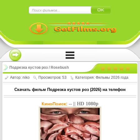
×
Нажмите на
в плеере
!!!Если Вы с телефона сперва нажмите на
троеточие в правом верхнем углу!!!
Подрезка кустов роз / Rosebush
Pruning (2026)
Автор:
niko
Просмотров: 53
Категория:
Фильмы 2026 года
Скачать фильм Подрезка кустов роз (2026) на телефон
-- || HD 1080p
КиноПоиск: