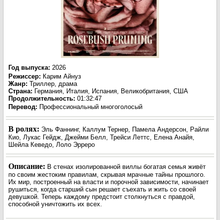
Год выпуска
:
2026
Режиссер
:
Карим Айнуз
Жанр
:
Триллер, драма
Страна:
Германия, Италия, Испания, Великобритания, США
Продолжительность:
01:32:47
Перевод:
Профессиональный многоголосый
В ролях:
Эль Фаннинг, Каллум Тернер, Памела Андерсон, Райли
Кио, Лукас Гейдж, Джейми Белл, Трейси Леттс, Елена Анайя,
Шейла Кеведо, Лоло Эрреро
Описание:
В стенах изолированной виллы богатая семья живёт
по своим жестоким правилам, скрывая мрачные тайны прошлого.
Их мир, построенный на власти и порочной зависимости, начинает
рушиться, когда старший сын решает съехать и жить со своей
девушкой. Теперь каждому предстоит столкнуться с правдой,
способной уничтожить их всех.