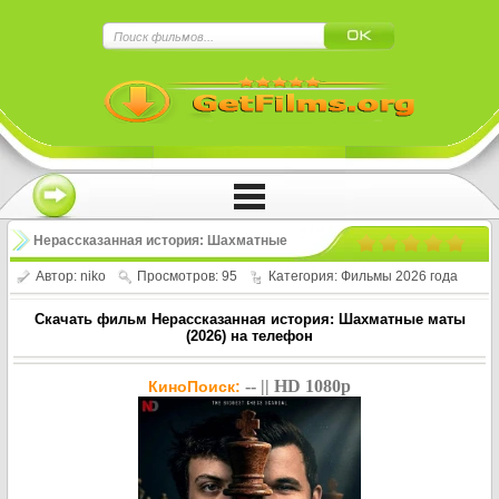
×
Нажмите на
в плеере
!!!Если Вы с телефона сперва нажмите на
троеточие в правом верхнем углу!!!
Нерассказанная история: Шахматные
маты / Untold: Chess Mates (2026)
Автор:
niko
Просмотров: 95
Категория:
Фильмы 2026 года
Скачать фильм Нерассказанная история: Шахматные маты
(2026) на телефон
-- || HD 1080p
КиноПоиск: