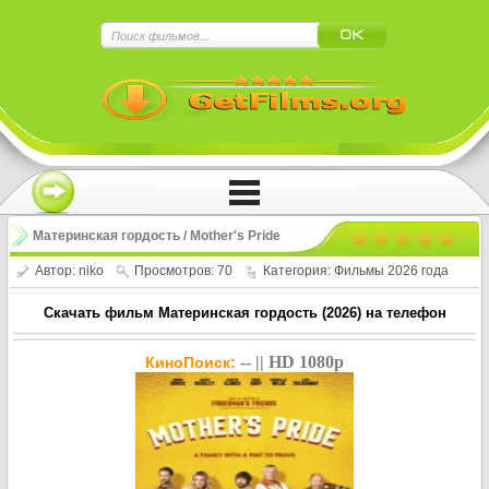
×
Нажмите на
в плеере
!!!Если Вы с телефона сперва нажмите на
троеточие в правом верхнем углу!!!
Материнская гордость / Mother's Pride
(2026)
Автор:
niko
Просмотров: 70
Категория:
Фильмы 2026 года
Скачать фильм Материнская гордость (2026) на телефон
-- || HD 1080p
КиноПоиск: