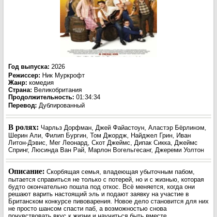
Год выпуска
:
2026
Режиссер
:
Ник Муркрофт
Жанр
:
комедия
Страна:
Великобритания
Продолжительность:
01:34:34
Перевод:
Дублированный
В ролях:
Чарльз Дорфман, Джей Файастоун, Аластэр Бёрлинэм,
Шерин Али, Филип Бургин, Том Джордж, Найджел Грин, Иван
Литон-Дэвис, Мег Леонард, Скот Джеймс, Дипак Сикка, Джеймс
Спринг, Люсинда Ван Рай, Марлон Вогельгесанг, Джереми Уолтон
Описание:
Скорбящая семья, владеющая убыточным пабом,
пытается справиться не только с потерей, но и с жизнью, которая
будто окончательно пошла под откос. Всё меняется, когда они
решают варить настоящий эль и подают заявку на участие в
Британском конкурсе пивоварения. Новое дело становится для них
не просто шансом спасти паб, а возможностью снова
почувствовать вкус к жизни и научиться быть вместе.