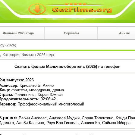
Фильмы 2025 года
Сериалы
Аниме
 на
в плеере
oy (2026)
Вы с телефона сперва нажмите на троеточие в 
углу!!!
Категория:
Фильмы 2026 года
Скачать фильм Мальчик-оборотень (2026) на телефон
Год выпуска
:
2026
Режиссер
:
Крисанто Б. Акино
Жанр
:
фэнтези, мелодрама, драма
Страна:
Филиппины, Корея Южная
Продолжительность:
02:06:42
Перевод:
Прфофессиональный многоголосый
В ролях:
Рабин Анхелес, Анджела Муджи, Лорна Толентино, Кэнди Па
Идальго, Альби Кассино, Роуз Ван Гинкель, Анника Ко, Саймон Ибарра