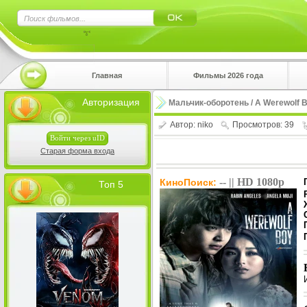
×
Главная
Фильмы 2026 года
Нажмите
Авторизация
Мальчик-оборотень / A Werewolf B
!!!Если 
верхнем 
Автор:
niko
Просмотров: 39
Войти через uID
Старая форма входа
-- || HD 1080p
КиноПоиск:
Топ 5