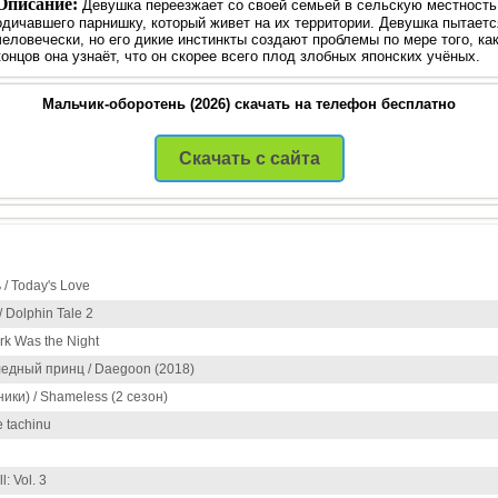
Описание:
Девушка переезжает со своей семьей в сельскую местность.
одичавшего парнишку, который живет на их территории. Девушка пытается
человечески, но его дикие инстинкты создают проблемы по мере того, как
концов она узнаёт, что он скорее всего плод злобных японских учёных.
Мальчик-оборотень (2026) скачать на телефон бесплатно
Скачать с сайта
/ Today's Love
 Dolphin Tale 2
rk Was the Night
ледный принц / Daegoon (2018)
ки) / Shameless (2 сезон)
 tachinu
l: Vol. 3