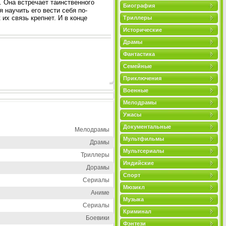
 Она встречает таинственного
Биография
 научить его вести себя по-
 их связь крепнет. И в конце
Триллеры
Исторические
Драмы
Фантастика
Семейные
Приключения
Военные
Мелодрамы
Ужасы
Документальные
Мелодрамы
Мультфильмы
Драмы
Мультсериалы
Триллеры
Индийские
Дорамы
Спорт
Сериалы
Мюзикл
Аниме
Музыка
Сериалы
Криминал
Боевики
Фэнтези