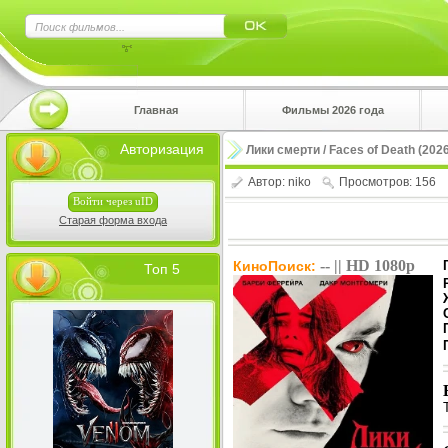
×
Главная
Фильмы 2026 года
Нажмите
Авторизация
Лики смерти / Faces of Death (202
!!!Если 
верхнем 
Автор:
niko
Просмотров: 156
Войти через uID
Старая форма входа
-- || HD 1080p
КиноПоиск:
Топ 5