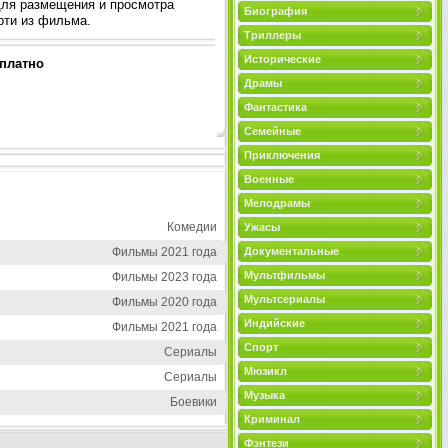
для размещения и просмотра
Биография
рти из фильма.
Триллеры
Исторические
сплатно
Драмы
Фантастика
Семейные
Приключения
Военные
Мелодрамы
Комедии
Ужасы
Фильмы 2021 года
Документальные
Мультфильмы
Фильмы 2023 года
Мультсериалы
Фильмы 2020 года
Индийские
Фильмы 2021 года
Спорт
Сериалы
Мюзикл
Сериалы
Музыка
Боевики
Криминал
Фэнтези