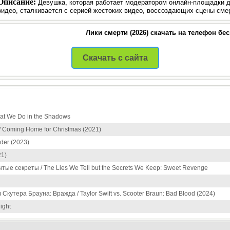
Описание:
Девушка, которая работает модератором онлайн-площадки 
видео, сталкивается с серией жестоких видео, воссоздающих сцены сме
Лики смерти (2026) скачать на телефон бе
Скачать с сайта
at We Do in the Shadows
 Coming Home for Christmas (2021)
uder (2023)
21)
тые секреты / The Lies We Tell but the Secrets We Keep: Sweet Revenge
кутера Брауна: Вражда / Taylor Swift vs. Scooter Braun: Bad Blood (2024)
ight