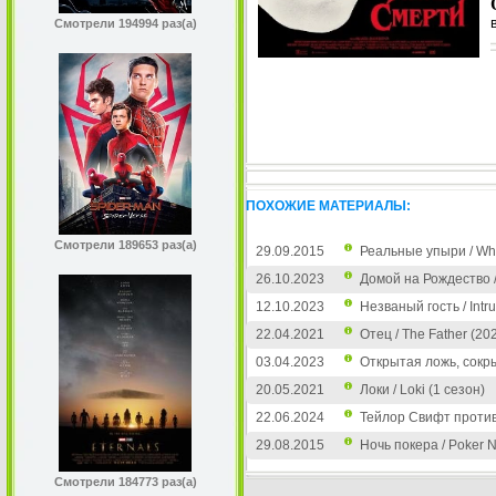
Смотрели 194994 раз(а)
ПОХОЖИЕ МАТЕРИАЛЫ:
Смотрели 189653 раз(а)
29.09.2015
Реальные упыри / Wh
26.10.2023
Домой на Рождество /
12.10.2023
Незваный гость / Intr
22.04.2021
Отец / The Father (20
03.04.2023
Открытая ложь, сокры
20.05.2021
Локи / Loki (1 сезон)
22.06.2024
Тейлор Свифт против С
29.08.2015
Ночь покера / Poker N
Смотрели 184773 раз(а)