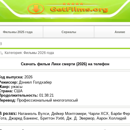
Фильмы 2025 года
Сериалы
Аниме
 на
в плеере
6)
Вы с телефона сперва нажмите на троеточие в 
углу!!!
Категория:
Фильмы 2026 года
Скачать фильм Лики смерти (2026) на телефон
Год выпуска
:
2026
Режиссер
:
Дэниел Голдхабер
Жанр
:
ужасы
Страна:
США
Продолжительность:
01:38:21
Перевод:
Профессиональный многоголосый
В ролях:
Натаниэль Вулси, Дейкер Монтгомери, Чарли XCX, Барби Фе
Тота, Джаред Банкенс, Бриттон Уэбб, Дж. Д. Эвермор, Аарон Холлидей