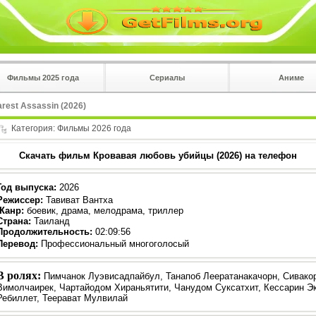
Фильмы 2025 года
Сериалы
Аниме
 на
в плеере
rest Assassin (2026)
Вы с телефона сперва нажмите на троеточие в 
Категория:
Фильмы 2026 года
углу!!!
Скачать фильм Кровавая любовь убийцы (2026) на телефон
Год выпуска
:
2026
Режиссер
:
Тавиват Вантха
Жанр
:
боевик, драма, мелодрама, триллер
Страна:
Таиланд
Продолжительность:
02:09:56
Перевод:
Профессиональный многоголосый
В ролях:
Пимчанок Луэвисадпайбул, Танапоб Леератанакачорн, Сивако
Вимолчаирек, Чартайодом Хираньятити, Чанудом Суксатхит, Кессарин Эк
Ребиллет, Теерават Мулвилай