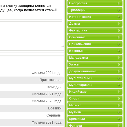
Биография
я в клетку женщина клянется
будущее, когда появляется старый
Триллеры
Исторические
Драмы
Фантастика
Семейные
Приключения
Военные
Мелодрамы
Ужасы
Документальные
Фильмы 2024 года
Мультфильмы
Приключения
Мультсериалы
Комедии
Индийские
Фильмы 2021 года
Спорт
Фильмы 2020 года
Мюзикл
Боевики
Музыка
Сериалы
Криминал
Фильмы 2021 года
Фэнтези