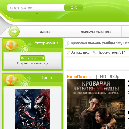
×
Главная
Фильмы 2026 года
Нажмите
Авторизация
Кровавая любовь убийцы / My Dea
!!!Если 
Автор:
niko
Просмотров: 314
верхнем 
Войти через uID
Старая форма входа
-- || HD 1080p
КиноПоиск:
Топ 5