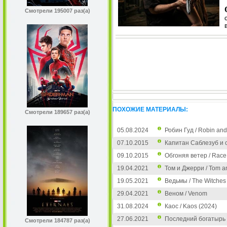
Смотрели 195007 раз(а)
ПОХОЖИЕ МАТЕРИАЛЫ:
Смотрели 189657 раз(а)
05.08.2024
Робин Гуд / Robin and
07.10.2015
Капитан Саблезуб и
09.10.2015
Обгоняя ветер / Race
19.04.2021
Том и Джерри / Tom an
19.05.2021
Ведьмы / The Witches
29.04.2021
Веном / Venom
31.08.2024
Каос / Kaos (2024)
27.06.2021
Последний богатырь 
Смотрели 184787 раз(а)