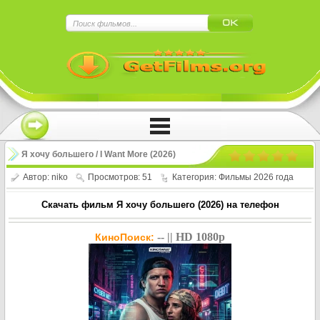
×
Нажмите на
в плеере
!!!Если Вы с телефона сперва нажмите на
троеточие в правом верхнем углу!!!
Я хочу большего / I Want More (2026)
Автор:
niko
Просмотров: 51
Категория:
Фильмы 2026 года
Скачать фильм Я хочу большего (2026) на телефон
-- || HD 1080p
КиноПоиск: