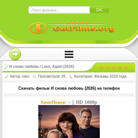
×
Нажмите на
в плеере
!!!Если Вы с телефона сперва нажмите на
троеточие в правом верхнем углу!!!
И снова любовь / Love, Again (2026)
Автор:
niko
Просмотров: 35
Категория:
Фильмы 2026 года
Скачать фильм И снова любовь (2026) на телефон
-- || HD 1080p
КиноПоиск: