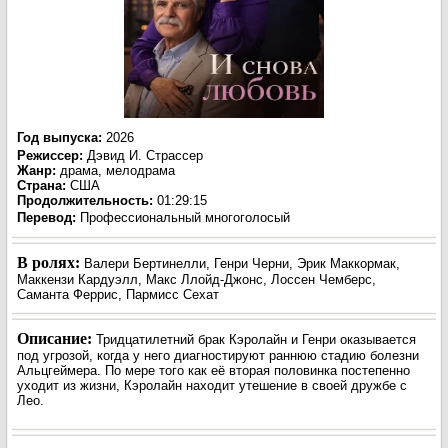
Год выпуска
:
2026
Режиссер
:
Дэвид И. Страссер
Жанр
:
драма, мелодрама
Страна:
США
Продолжительность:
01:29:15
Перевод:
Профессиональный многоголосый
В ролях:
Валери Бертинелли, Генри Черни, Эрик Маккормак,
Маккензи Кардуэлл, Макс Ллойд-Джонс, Лоссен Чемберс,
Саманта Феррис, Пармисс Сехат
Описание:
Тридцатилетний брак Кэролайн и Генри оказывается
под угрозой, когда у него диагностируют раннюю стадию болезни
Альцгеймера. По мере того как её вторая половинка постепенно
уходит из жизни, Кэролайн находит утешение в своей дружбе с
Лео.