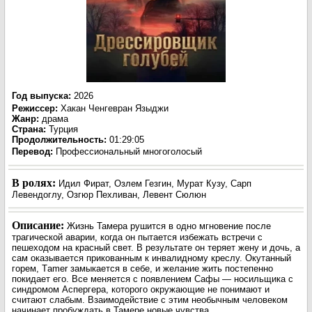
Год выпуска
:
2026
Режиссер
:
Хакан Ченгевран Языджи
Жанр
:
драма
Страна:
Турция
Продолжительность:
01:29:05
Перевод:
Профессиональный многоголосый
В ролях:
Идил Фират, Озлем Гезгин, Мурат Кузу, Сарп
Левендоглу, Озгюр Пехливан, Левент Сюлюн
Описание:
Жизнь Тамера рушится в одно мгновение после
трагической аварии, когда он пытается избежать встречи с
пешеходом на красный свет. В результате он теряет жену и дочь, а
сам оказывается прикованным к инвалидному креслу. Окутанный
горем, Тamer замыкается в себе, и желание жить постепенно
покидает его. Все меняется с появлением Сафы — носильщика с
синдромом Аспергера, которого окружающие не понимают и
считают слабым. Взаимодействие с этим необычным человеком
начинает пробуждать в Тамере новые чувства.