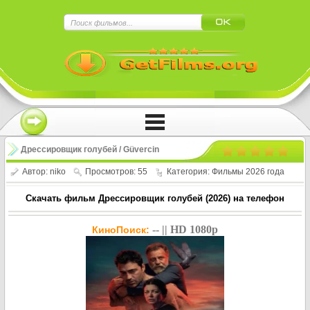
×
Нажмите на
в плеере
!!!Если Вы с телефона сперва нажмите на
троеточие в правом верхнем углу!!!
Дрессировщик голубей / Güvercin
Terbiyecisi (2026)
Автор:
niko
Просмотров: 55
Категория:
Фильмы 2026 года
Скачать фильм Дрессировщик голубей (2026) на телефон
-- || HD 1080p
КиноПоиск: