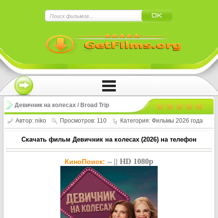
×
Нажмите на
в плеере
!!!Если Вы с телефона сперва нажмите на
троеточие в правом верхнем углу!!!
Девичник на колесах / Broad Trip
(2026)
Автор:
niko
Просмотров: 110
Категория:
Фильмы 2026 года
Скачать фильм Девичник на колесах (2026) на телефон
-- || HD 1080p
КиноПоиск: