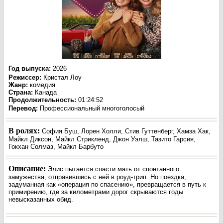
Год выпуска
:
2026
Режиссер
:
Кристал Лоу
Жанр
:
комедия
Страна:
Канада
Продолжительность:
01:24:52
Перевод:
Профессиональный многоголосый
В ролях:
София Буш, Лорен Холли, Стив Гуттенберг, Хамза Хак,
Майкл Диксон, Майкл Стрикленд, Джон Уэлш, Тазито Гарсия,
Гокхан Солмаз, Майкл Барбуто
Описание:
Элис пытается спасти мать от спонтанного
замужества, отправившись с ней в роуд-трип. Но поездка,
задуманная как «операция по спасению», превращается в путь к
примирению, где за километрами дорог скрываются годы
невысказанных обид.