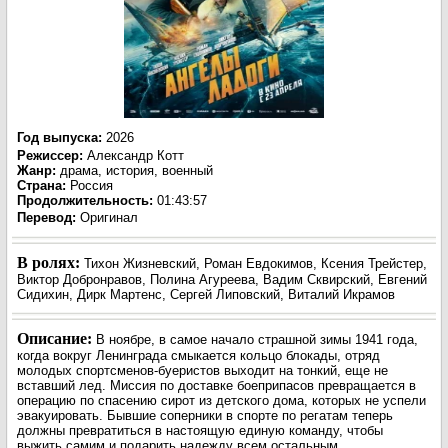
Год выпуска
:
2026
Режиссер
:
Александр Котт
Жанр
:
драма, история, военный
Страна:
Россия
Продолжительность:
01:43:57
Перевод:
Оригинал
В ролях:
Тихон Жизневский, Роман Евдокимов, Ксения Трейстер,
Виктор Добронравов, Полина Агуреева, Вадим Сквирский, Евгений
Сидихин, Дирк Мартенс, Сергей Липовский, Виталий Икрамов
Описание:
В ноябре, в самое начало страшной зимы 1941 года,
когда вокруг Ленинграда смыкается кольцо блокады, отряд
молодых спортсменов-буеристов выходит на тонкий, еще не
вставший лед. Миссия по доставке боеприпасов превращается в
операцию по спасению сирот из детского дома, которых не успели
эвакуировать. Бывшие соперники в спорте по регатам теперь
должны превратиться в настоящую единую команду, чтобы
выжить самим и подарить надежду всем остальным.