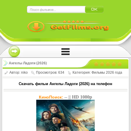
×
Нажмите на
в плеере
!!!Если Вы с телефона сперва нажмите на
троеточие в правом верхнем углу!!!
Ангелы Ладоги (2026)
Автор:
niko
Просмотров: 634
Категория:
Фильмы 2026 года
Скачать фильм Ангелы Ладоги (2026) на телефон
-- || HD 1080p
КиноПоиск: