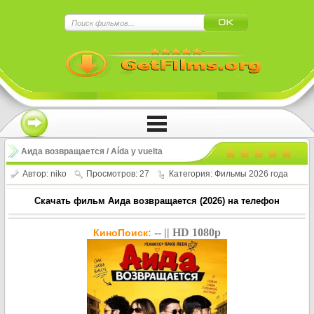
×
Нажмите на
в плеере
!!!Если Вы с телефона сперва нажмите на
троеточие в правом верхнем углу!!!
Аида возвращается / Aída y vuelta
(2026)
Автор:
niko
Просмотров: 27
Категория:
Фильмы 2026 года
Скачать фильм Аида возвращается (2026) на телефон
-- || HD 1080p
КиноПоиск: