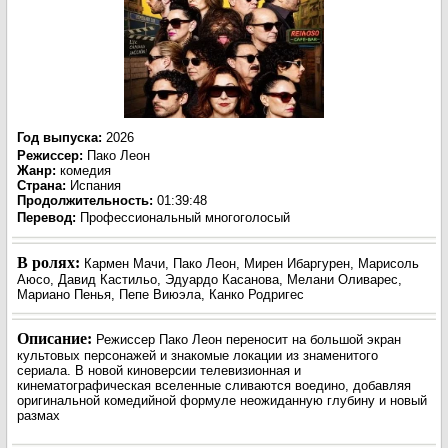
Год выпуска
:
2026
Режиссер
:
Пако Леон
Жанр
:
комедия
Страна:
Испания
Продолжительность:
01:39:48
Перевод:
Профессиональный многоголосый
В ролях:
Кармен Мачи, Пако Леон, Мирен Ибаргурен, Марисоль
Аюсо, Давид Кастильо, Эдуардо Касанова, Мелани Оливарес,
Мариано Пенья, Пепе Виюэла, Канко Родригес
Описание:
Режиссер Пако Леон переносит на большой экран
культовых персонажей и знакомые локации из знаменитого
сериала. В новой киноверсии телевизионная и
кинематографическая вселенные сливаются воедино, добавляя
оригинальной комедийной формуле неожиданную глубину и новый
размах