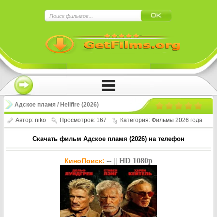
×
Нажмите на
в плеере
!!!Если Вы с телефона сперва нажмите на
троеточие в правом верхнем углу!!!
Адское пламя / Hellfire (2026)
Автор:
niko
Просмотров: 167
Категория:
Фильмы 2026 года
Скачать фильм Адское пламя (2026) на телефон
-- || HD 1080p
КиноПоиск: