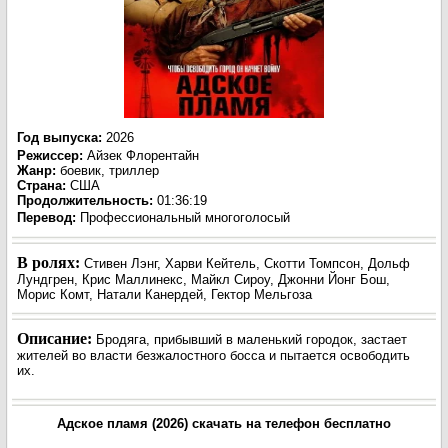
Год выпуска
:
2026
Режиссер
:
Айзек Флорентайн
Жанр
:
боевик, триллер
Страна:
США
Продолжительность:
01:36:19
Перевод:
Профессиональный многоголосый
В ролях:
Стивен Лэнг, Харви Кейтель, Скотти Томпсон, Дольф
Лундгрен, Крис Маллинекс, Майкл Сироу, Джонни Йонг Бош,
Морис Комт, Натали Канердей, Гектор Мельгоза
Описание:
Бродяга, прибывший в маленький городок, застает
жителей во власти безжалостного босса и пытается освободить
их.
Адское пламя (2026) скачать на телефон бесплатно