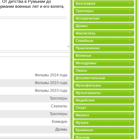
. От детства в Румынии до
Биография
рмании военных лет и его взлета,
Триллеры
Исторические
Драмы
Фантастика
Семейные
Приключения
Военные
Мелодрамы
Ужасы
Фильмы 2024 года
Документальные
Фильмы 2023 года
Мультфильмы
Фильмы 2023 года
Мультсериалы
Триллеры
Индийские
Сериалы
Спорт
Триллеры
Мюзикл
Комедии
Музыка
Драмы
Криминал
Фэнтези