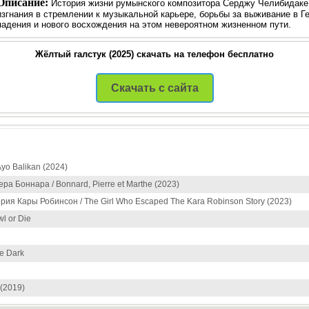
Описание:
История жизни румынского композитора Серджу Челибидаке
изгнания в стремлении к музыкальной карьере, борьбы за выживание в Ге
падения и нового восхождения на этом невероятном жизненном пути.
Жёлтый галстук (2025) скачать на телефон бесплатно
Скачать с сайта
yo Balikan (2024)
а Боннара / Bonnard, Pierre et Marthe (2023)
ория Кары Робинсон / The Girl Who Escaped The Kara Robinson Story (2023)
l or Die
he Dark
 (2019)