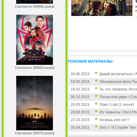
Смотрели 194992 раз(а)
ПОХОЖИЕ МАТЕРИАЛЫ:
Смотрели 189653 раз(а)
04.06.2024
Давай встречаться / A
10.05.2024
Обнаженная муза Пьер
16.02.2023
Та, что сбежала: Ист
06.10.2015
Ползи или умри / Craw
20.05.2021
Локи / Loki (1 сезон)
29.08.2015
Из темноты / Out of t
22.10.2015
Хочешь или нет?
30.04.2021
Оно 2 / It Chapter Two
Смотрели 184772 раз(а)