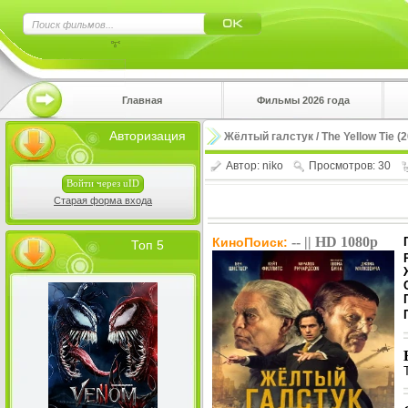
×
Главная
Фильмы 2026 года
Нажмите
Авторизация
Жёлтый галстук / The Yellow Tie (
!!!Если 
верхнем 
Автор:
niko
Просмотров: 30
Войти через uID
Старая форма входа
-- || HD 1080p
КиноПоиск:
Топ 5