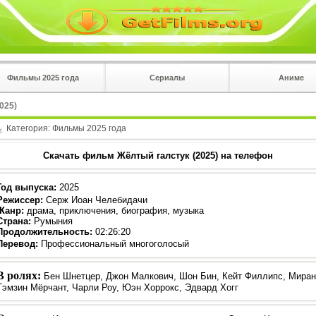
Фильмы 2025 года
Сериалы
Аниме
 на
в плеере
2025)
Вы с телефона сперва нажмите на троеточие в 
углу!!!
Категория:
Фильмы 2025 года
Скачать фильм Жёлтый галстук (2025) на телефон
Год выпуска
:
2025
Режиссер
:
Серж Иоан Челебидачи
Жанр
:
драма, приключения, биография, музыка
Страна:
Румыния
Продолжительность:
02:26:20
Перевод:
Профессиональный многоголосый
В ролях:
Бен Шнетцер, Джон Малкович, Шон Бин, Кейт Филлипс, Миран
Тэмзин Мёрчант, Чарли Роу, Юэн Хоррокс, Эдвард Хогг