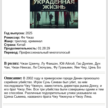
Год выпуска
:
2025
Режиссер
:
Фе Чжао
Жанр
:
триллер, криминал
Страна:
Китай
Продолжительность:
01:28:29
Перевод:
Профессиональный многоголосый
В ролях:
Чжан Цзинчу, Лу Фаншэн, Юй Айлэй, Гао Дунпин, Дун
Чан, Чжан Нинхао, Ли Сяочуань, Фу Гуаньмин, Яин Чжу, Цянь Бо
Описание:
В 2002 году в приморском городе Денин произошло
серийное убийство. Игрок Сунь Синван был убит, за ним
последовали Чжу Чжихун, заместитель директора рынка Донху, и
его брат Чжоу Лян. Все три убийства были совершены одним и тем
же способом. Различные подозрительные улики указывали на
Цзяна Сымина, названого брата Чжу Чжихуна и Чжоу Ляна.