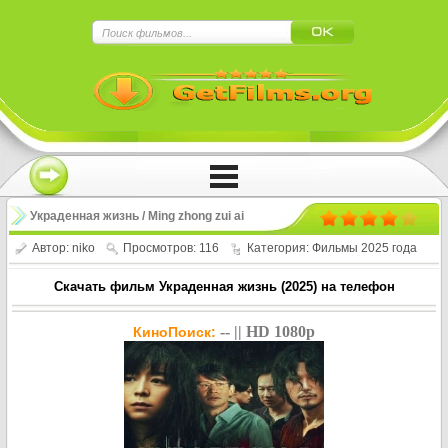
×
Нажмите на
в плеере
!!!Если Вы с телефона сперва нажмите на
троеточие в правом верхнем углу!!!
Украденная жизнь / Ming zhong zui ai
(2025)
Автор:
niko
Просмотров: 116
Категория:
Фильмы 2025 года
Скачать фильм Украденная жизнь (2025) на телефон
-- || HD 1080p
КиноПоиск: