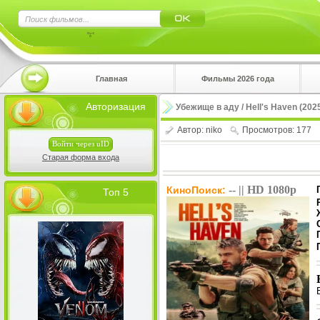
×
Главная
Фильмы 2026 года
Нажмите
Авторизация
Убежище в аду / Hell's Haven (202
!!!Если 
верхнем 
Автор:
niko
Просмотров: 177
Войти через uID
Старая форма входа
-- || HD 1080p
КиноПоиск:
Топ 5