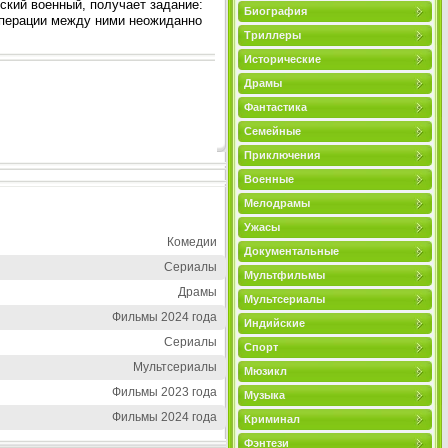
ский военный, получает задание:
Биография
операции между ними неожиданно
Триллеры
Исторические
Драмы
Фантастика
Семейные
Приключения
Военные
Мелодрамы
Ужасы
Комедии
Документальные
Сериалы
Мультфильмы
Драмы
Мультсериалы
Фильмы 2024 года
Индийские
Сериалы
Спорт
Мультсериалы
Мюзикл
Фильмы 2023 года
Музыка
Фильмы 2024 года
Криминал
Фэнтези