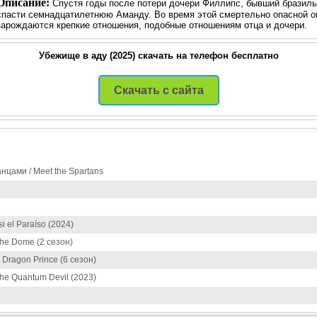
Описание:
Спустя годы после потери дочери Филлипс, бывший бразиль
спасти семнадцатилетнюю Аманду. Во время этой смертельно опасной 
зарождаются крепкие отношения, подобные отношениям отца и дочери.
Убежище в аду (2025) скачать на телефон бесплатно
Скачать с сайта
нцами / Meet the Spartans
i el Paraíso (2024)
the Dome (2 сезон)
 Dragon Prince (6 сезон)
he Quantum Devil (2023)