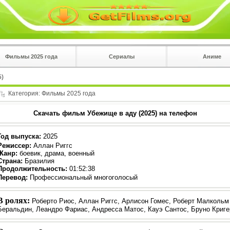
Фильмы 2025 года
Сериалы
Аниме
 на
в плеере
5)
Вы с телефона сперва нажмите на троеточие в 
углу!!!
Категория:
Фильмы 2025 года
Скачать фильм Убежище в аду (2025) на телефон
Год выпуска
:
2025
Режиссер
:
Аллан Риггс
Жанр
:
боевик, драма, военный
Страна:
Бразилия
Продолжительность:
01:52:38
Перевод:
Профессиональный многоголосый
В ролях:
Роберто Риос, Аллан Риггс, Арлисон Гомес, Роберт Малкольм
Беральдин, Леандро Фариас, Андресса Матос, Кауэ Сантос, Бруно Криге