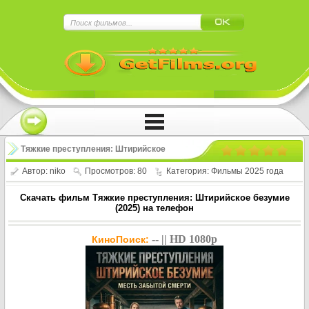
×
Нажмите на
в плеере
!!!Если Вы с телефона сперва нажмите на
троеточие в правом верхнем углу!!!
Тяжкие преступления: Штирийское
безумие / Landkrimi Steirerwahn (2025)
Автор:
niko
Просмотров: 80
Категория:
Фильмы 2025 года
Скачать фильм Тяжкие преступления: Штирийское безумие
(2025) на телефон
-- || HD 1080p
КиноПоиск: