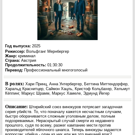
Год выпуска
:
2025
Режиссер
:
Вольфганг Мернбергер
Жанр
:
криминал
Страна:
Австрия
Продолжительность:
01:30:30
Перевод:
Профессиональный многоголосый
В ролях:
Хари Принц, Анна Унтербергер, Беттина Миттендорфер,
Харальд Краснитцер, Саймон Хацль, Кристоф Кольбахер, Хельмут
Кёппинг, Маркус Шрамм, Маркус Хамеле, Эдмунд Йегер
Описание:
Штирийский союз винокуров потрясает загадочная
серия убийств. То, что поначалу кажется несчастным случаем,
быстро оборачивается сложным уголовным делом, полным
подозреваемых. Нераскрытый случай смерти из недавнего
прошлого, судя по всему, разжег кампанию мести против
производителей яблочного шнапса. Теперь винокуры задаются
вопросом: убийца - один из них или же это внешний враг?