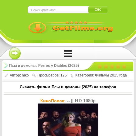
×
Нажмите на
в плеере
!!!Если Вы с телефона сперва нажмите на
троеточие в правом верхнем углу!!!
Псы и демоны / Perros y Diablos (2025)
Автор:
niko
Просмотров: 125
Категория:
Фильмы 2025 года
Скачать фильм Псы и демоны (2025) на телефон
-- || HD 1080p
КиноПоиск: