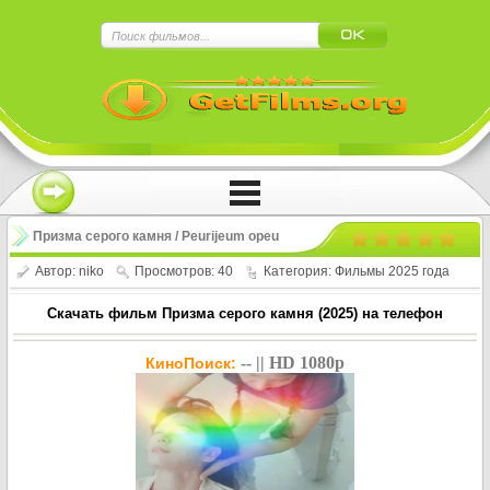
×
Нажмите на
в плеере
!!!Если Вы с телефона сперва нажмите на
троеточие в правом верхнем углу!!!
Призма серого камня / Peurijeum opeu
geurei rak (2025)
Автор:
niko
Просмотров: 40
Категория:
Фильмы 2025 года
Скачать фильм Призма серого камня (2025) на телефон
-- || HD 1080p
КиноПоиск: