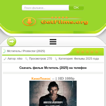
×
Нажмите на
в плеере
!!!Если Вы с телефона сперва нажмите на
троеточие в правом верхнем углу!!!
Мститель / Protector (2025)
Автор:
niko
Просмотров: 270
Категория:
Фильмы 2025 года
Скачать фильм Мститель (2025) на телефон
-- || HD 1080p
КиноПоиск: