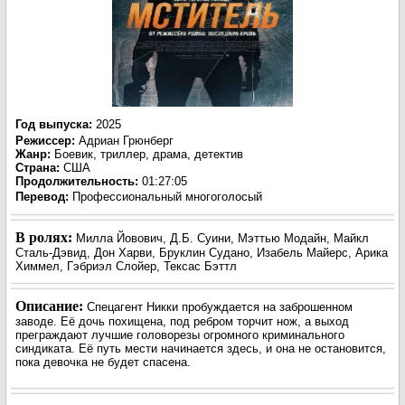
Год выпуска
:
2025
Режиссер
:
Адриан Грюнберг
Жанр
:
Боевик, триллер, драма, детектив
Страна:
США
Продолжительность:
01:27:05
Перевод
:
Профессиональный многоголосый
В ролях:
Милла Йовович, Д.Б. Суини, Мэттью Модайн, Майкл
Сталь-Дэвид, Дон Харви, Бруклин Судано, Изабель Майерс, Арика
Химмел, Гэбриэл Слойер, Тексас Бэттл
Описание:
Спецагент Никки пробуждается на заброшенном
заводе. Её дочь похищена, под ребром торчит нож, а выход
преграждают лучшие головорезы огромного криминального
синдиката. Её путь мести начинается здесь, и она не остановится,
пока девочка не будет спасена.