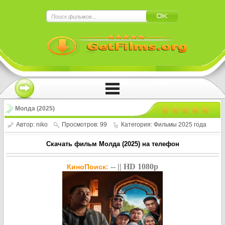
×
Нажмите на
в плеере
!!!Если Вы с телефона сперва нажмите на
троеточие в правом верхнем углу!!!
Молда (2025)
Автор:
niko
Просмотров: 99
Категория:
Фильмы 2025 года
Скачать фильм Молда (2025) на телефон
-- || HD 1080p
КиноПоиск: