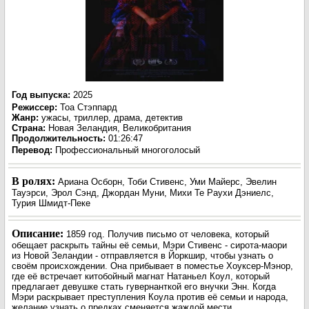
Год выпуска
:
2025
Режиссер
:
Тоа Стэппард
Жанр
:
ужасы, триллер, драма, детектив
Страна:
Новая Зеландия, Великобритания
Продолжительность:
01:26:47
Перевод:
Профессиональный многоголосый
В ролях:
Ариана Осборн, Тоби Стивенс, Уми Майерс, Эвелин
Тауэрси, Эрол Сэнд, Джордан Муни, Михи Те Раухи Дэниелс,
Турия Шмидт-Пеке
Описание:
1859 год. Получив письмо от человека, который
обещает раскрыть тайны её семьи, Мэри Стивенс - сирота-маори
из Новой Зеландии - отправляется в Йоркшир, чтобы узнать о
своём происхождении. Она прибывает в поместье Хоуксер-Мэнор,
где её встречает китобойный магнат Натаньел Коул, который
предлагает девушке стать гувернанткой его внучки Энн. Когда
Мэри раскрывает преступления Коула против её семьи и народа,
желание узнать о предках сменяется жаждой мести.