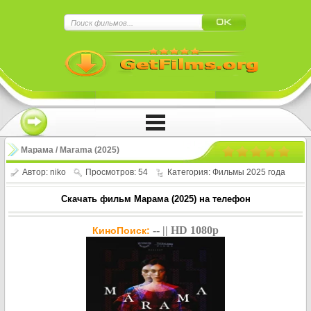
×
Нажмите на
в плеере
!!!Если Вы с телефона сперва нажмите на
троеточие в правом верхнем углу!!!
Марама / Marama (2025)
Автор:
niko
Просмотров: 54
Категория:
Фильмы 2025 года
Скачать фильм Марама (2025) на телефон
-- || HD 1080p
КиноПоиск: