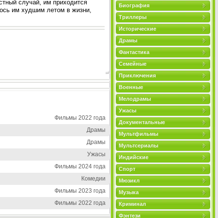
стный случай, им приходится
Биография
алось им худшим летом в жизни,
Триллеры
Исторические
Драмы
Фантастика
Семейные
Приключения
Военные
Мелодрамы
Ужасы
Фильмы 2022 года
Документальные
Драмы
Мультфильмы
Драмы
Мультсериалы
Ужасы
Индийские
Фильмы 2024 года
Спорт
Комедии
Мюзикл
Фильмы 2023 года
Музыка
Фильмы 2022 года
Криминал
Фэнтези