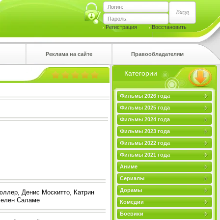
Логин:
Пароль:
Регистрация
Восстановить
Реклама на сайте
Правообладателям
Категории
правом
Фильмы 2026 года
Фильмы 2025 года
Фильмы 2024 года
Фильмы 2023 года
Фильмы 2022 года
Фильмы 2021 года
Аниме
Сериалы
Дорамы
юллер, Денис Москитто, Катрин
Хелен Саламе
Комедии
Боевики