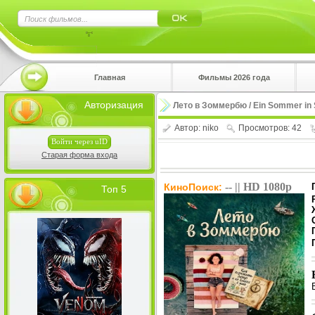
×
Главная
Фильмы 2026 года
Нажмите
Авторизация
Лето в Зоммербю / Ein Sommer in
!!!Если 
верхнем 
Автор:
niko
Просмотров: 42
Войти через uID
Старая форма входа
-- || HD 1080p
КиноПоиск:
Топ 5