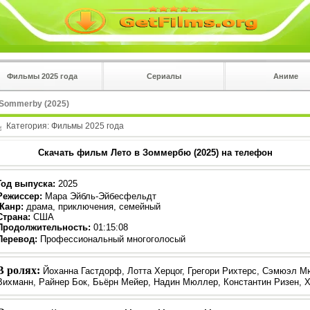
Фильмы 2025 года
Сериалы
Аниме
 на
в плеере
 Sommerby (2025)
Вы с телефона сперва нажмите на троеточие в 
углу!!!
Категория:
Фильмы 2025 года
Скачать фильм Лето в Зоммербю (2025) на телефон
Год выпуска
:
2025
Режиссер
:
Мара Эйбль-Эйбесфельдт
Жанр
:
драма, приключения, семейный
Страна:
США
Продолжительность:
01:15:08
Перевод:
Профессиональный многоголосый
В ролях:
Йоханна Гастдорф, Лотта Херцог, Грегори Рихтерс, Сэмюэл М
Вихманн, Райнер Бок, Бьёрн Мейер, Надин Мюллер, Константин Ризен, 