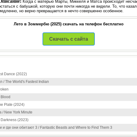
Описание:
Когда с матерью Марты, Миккеля и Матса происходит несча
остаться с бабушкой, которую они почти никогда не видели. То, что каз
медленно, но верно превращается в нечто совершенно особенное.
Лето в Зоммербю (2025) скачать на телефон бесплатно
Скачать с сайта
st Dance (2022)
/ The World's Fastest Indian
roken
 Blood
e Plate (2024)
 / New York Minute
 Darkness (2023)
и где они обитают 3 / Fantastic Beasts and Where to Find Them 3