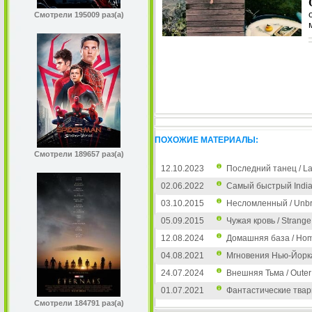
Смотрели 195009 раз(а)
ПОХОЖИЕ МАТЕРИАЛЫ:
Смотрели 189657 раз(а)
12.10.2023
Последний танец / La
02.06.2022
Самый быстрый Indian 
03.10.2015
Несломленный / Unb
05.09.2015
Чужая кровь / Strange
12.08.2024
Домашняя база / Hom
04.08.2021
Мгновения Нью-Йорка
24.07.2024
Внешняя Тьма / Outer
01.07.2021
Фантастические твари 
Смотрели 184791 раз(а)