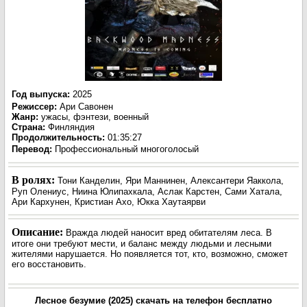
Год выпуска
:
2025
Режиссер
:
Ари Савонен
Жанр
:
ужасы, фэнтези, военный
Страна:
Финляндия
Продолжительность:
01:35:27
Перевод:
Профессиональный многоголосый
В ролях:
Тони Канделин, Яри Маннинен, Алексантери Яаккола,
Руп Олениус, Ниина Юлипахкала, Аслак Карстен, Сами Хатала,
Ари Кархунен, Кристиан Ахо, Юкка Хаутаярви
Описание:
Вражда людей наносит вред обитателям леса. В
итоге они требуют мести, и баланс между людьми и лесными
жителями нарушается. Но появляется тот, кто, возможно, сможет
его восстановить.
Лесное безумие (2025) скачать на телефон бесплатно