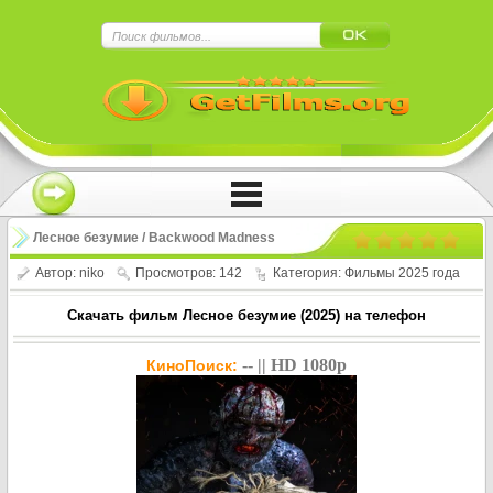
×
Нажмите на
в плеере
!!!Если Вы с телефона сперва нажмите на
троеточие в правом верхнем углу!!!
Лесное безумие / Backwood Madness
(2025)
Автор:
niko
Просмотров: 142
Категория:
Фильмы 2025 года
Скачать фильм Лесное безумие (2025) на телефон
-- || HD 1080p
КиноПоиск: