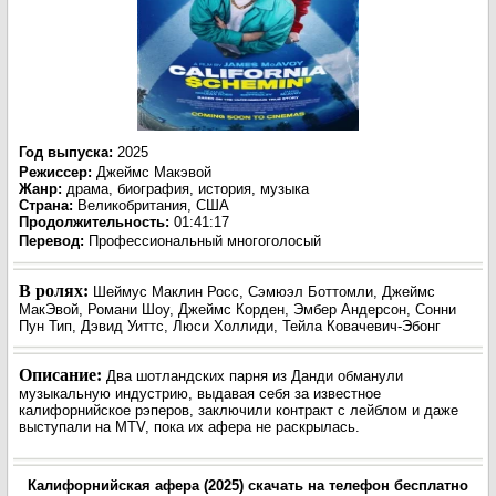
Год выпуска
:
2025
Режиссер
:
Джеймс Макэвой
Жанр
:
драма, биография, история, музыка
Страна:
Великобритания, США
Продолжительность:
01:41:17
Перевод:
Профессиональный многоголосый
В ролях:
Шеймус Маклин Росс, Сэмюэл Боттомли, Джеймс
МакЭвой, Романи Шоу, Джеймс Корден, Эмбер Андерсон, Сонни
Пун Тип, Дэвид Уиттс, Люси Холлиди, Тейла Ковачевич-Эбонг
Описание:
Два шотландских парня из Данди обманули
музыкальную индустрию, выдавая себя за известное
калифорнийское рэперов, заключили контракт с лейблом и даже
выступали на MTV, пока их афера не раскрылась.
Калифорнийская афера (2025) скачать на телефон бесплатно