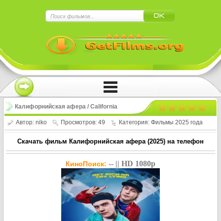
×
Нажмите на
в плеере
!!!Если Вы с телефона сперва нажмите на
троеточие в правом верхнем углу!!!
Калифорнийская афера / California
Schemin (2025)
Автор:
niko
Просмотров: 49
Категория:
Фильмы 2025 года
Скачать фильм Калифорнийская афера (2025) на телефон
-- || HD 1080p
КиноПоиск: