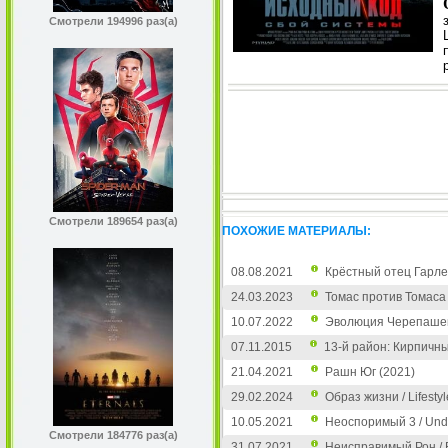
Смотрели 194996 раз(а)
Смотрели 189654 раз(а)
ПОХОЖИЕ МАТЕРИАЛЫ:
08.08.2021
Крёстный отец Гарлем
24.03.2023
Томас против Томаса
10.07.2022
Эволюция Черепашек-н
07.11.2015
13-й район: Кирпичны
21.04.2021
Рашн Юг (2021)
29.02.2024
Образ жизни / Lifestyl
10.05.2021
Неоспоримый 3 / Undis
Смотрели 184776 раз(а)
31.07.2021
Неисправимый Рон / 