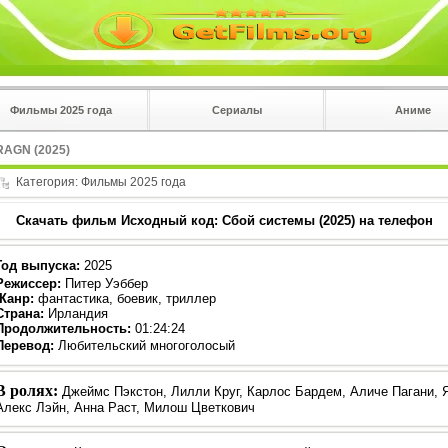
Фильмы 2025 года
Сериалы
Аниме
 на
в плеере
RAGN (2025)
Вы с телефона сперва нажмите на троеточие в 
углу!!!
Категория:
Фильмы 2025 года
Скачать фильм Исходный код: Сбой системы (2025) на телефон
Год выпуска
:
2025
Режиссер
:
Питер Уэббер
Жанр
:
фантастика, боевик, триллер
Страна:
Ирландия
Продолжительность:
01:24:24
Перевод:
Любительский многоголосый
В ролях:
Джеймс Пэкстон, Лилли Круг, Карлос Бардем, Аличе Пагани, 
Алекс Лэйн, Анна Раст, Милош Цветкович