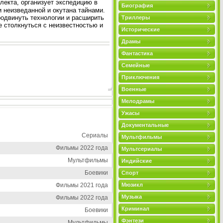
лекта, организует экспедицию в
Биография
и неизведанной и окутана тайнами.
одвинуть технологии и расширить
Триллеры
 столкнуться с неизвестностью и
Исторические
Драмы
Фантастика
Семейные
Приключения
Военные
Мелодрамы
Ужасы
Документальные
Сериалы
Мультфильмы
Фильмы 2022 года
Мультсериалы
Мультфильмы
Индийские
Боевики
Спорт
Фильмы 2021 года
Мюзикл
Музыка
Фильмы 2022 года
Криминал
Боевики
Фэнтези
Мультфильмы