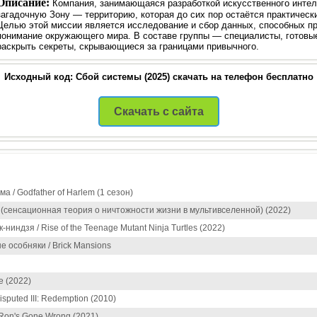
Описание:
Компания, занимающаяся разработкой искусственного интел
загадочную Зону — территорию, которая до сих пор остаётся практическ
Целью этой миссии является исследование и сбор данных, способных пр
понимание окружающего мира. В составе группы — специалисты, готовые
раскрыть секреты, скрывающиеся за границами привычного.
Исходный код: Сбой системы (2025) скачать на телефон бесплатно
Скачать с сайта
а / Godfather of Harlem (1 сезон)
 (сенсационная теория о ничтожности жизни в мультивселенной) (2022)
индзя / Rise of the Teenage Mutant Ninja Turtles (2022)
е особняки / Brick Mansions
e (2022)
puted III: Redemption (2010)
Ron's Gone Wrong (2021)