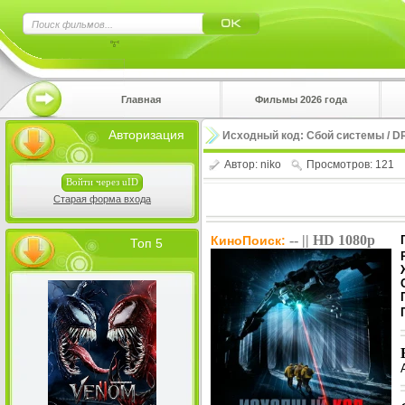
×
Главная
Фильмы 2026 года
Нажмите
Авторизация
Исходный код: Сбой системы / D
!!!Если 
верхнем 
Автор:
niko
Просмотров: 121
Войти через uID
Старая форма входа
-- || HD 1080p
КиноПоиск:
Топ 5