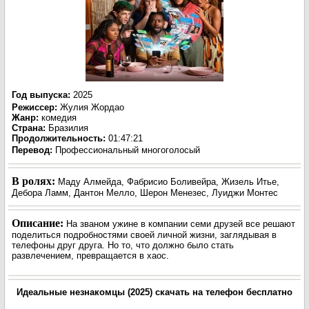
Год выпуска
:
2025
Режиссер
:
Жулия Жордао
Жанр
:
комедия
Страна:
Бразилия
Продолжительность:
01:47:21
Перевод:
Профессиональный многоголосый
В ролях:
Маду Алмейда, Фабрисио Боливейра, Жизель Итье,
Дебора Ламм, Дантон Мелло, Шерон Менезес, Луиджи Монтес
Описание:
На званом ужине в компании семи друзей все решают
поделиться подробностями своей личной жизни, заглядывая в
телефоны друг друга. Но то, что должно было стать
развлечением, превращается в хаос.
Идеальные незнакомцы (2025) скачать на телефон бесплатно