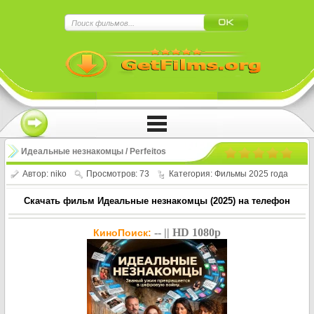
×
Нажмите на
в плеере
!!!Если Вы с телефона сперва нажмите на
троеточие в правом верхнем углу!!!
Идеальные незнакомцы / Perfeitos
Desconhecidos (2025)
Автор:
niko
Просмотров: 73
Категория:
Фильмы 2025 года
Скачать фильм Идеальные незнакомцы (2025) на телефон
-- || HD 1080p
КиноПоиск: