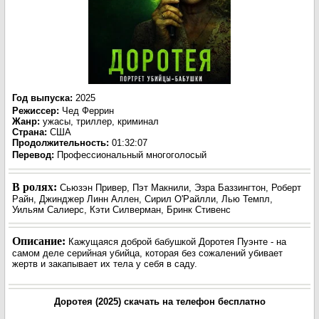
Год выпуска
:
2025
Режиссер
:
Чед Феррин
Жанр
:
ужасы, триллер, криминал
Страна:
США
Продолжительность:
01:32:07
Перевод:
Профессиональный многоголосый
В ролях:
Сьюзэн Привер, Пэт Макнили, Эзра Баззингтон, Роберт
Райн, Джинджер Линн Аллен, Сирил О'Райлли, Лью Темпл,
Уильям Салиерс, Кэти Силверман, Бринк Стивенс
Описание:
Кажущаяся доброй бабушкой Доротея Пуэнте - на
самом деле серийная убийца, которая без сожалений убивает
жертв и закапывает их тела у себя в саду.
Доротея (2025) скачать на телефон бесплатно