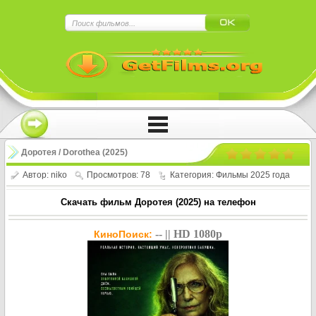
×
Нажмите на
в плеере
!!!Если Вы с телефона сперва нажмите на
троеточие в правом верхнем углу!!!
Доротея / Dorothea (2025)
Автор:
niko
Просмотров: 78
Категория:
Фильмы 2025 года
Скачать фильм Доротея (2025) на телефон
-- || HD 1080p
КиноПоиск: