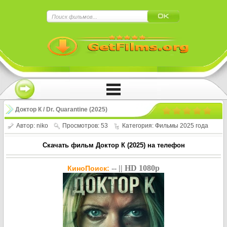
×
Нажмите на
в плеере
!!!Если Вы с телефона сперва нажмите на
троеточие в правом верхнем углу!!!
Доктор К / Dr. Quarantine (2025)
Автор:
niko
Просмотров: 53
Категория:
Фильмы 2025 года
Скачать фильм Доктор К (2025) на телефон
-- || HD 1080p
КиноПоиск: