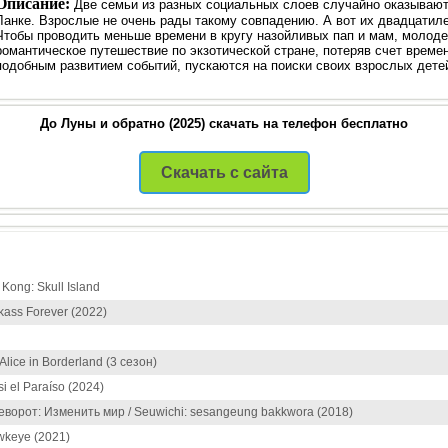
Описание:
Две семьи из разных социальных слоев случайно оказывают
Ланке. Взрослые не очень рады такому совпадению. А вот их двадцатиле
Чтобы проводить меньше времени в кругу назойливых пап и мам, молоде
романтическое путешествие по экзотической стране, потеряв счет време
подобным развитием событий, пускаются на поиски своих взрослых дете
До Луны и обратно (2025) скачать на телефон бесплатно
Скачать с сайта
Kong: Skull Island
kass Forever (2022)
lice in Borderland (3 сезон)
i el Paraíso (2024)
ворот: Изменить мир / Seuwichi: sesangeung bakkwora (2018)
wkeye (2021)