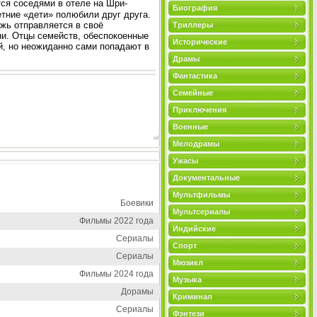
ся соседями в отеле на Шри-
Биография
тние «дети» полюбили друг друга.
жь отправляется в своё
Триллеры
ни. Отцы семейств, обеспокоенные
Исторические
й, но неожиданно сами попадают в
Драмы
Фантастика
Семейные
Приключения
Военные
Мелодрамы
Ужасы
Документальные
Мультфильмы
Боевики
Мультсериалы
Фильмы 2022 года
Индийские
Сериалы
Спорт
Сериалы
Мюзикл
Фильмы 2024 года
Музыка
Дорамы
Криминал
Сериалы
Фэнтези