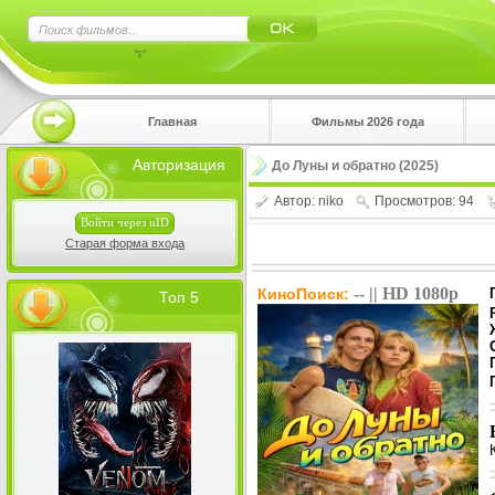
×
Главная
Фильмы 2026 года
Нажмите
Авторизация
До Луны и обратно (2025)
!!!Если 
верхнем 
Автор:
niko
Просмотров: 94
Войти через uID
Старая форма входа
-- || HD 1080p
КиноПоиск:
Топ 5