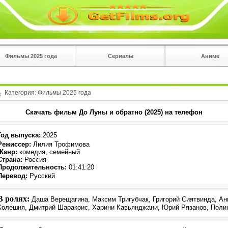
Фильмы 2025 года
Сериалы
Аниме
 на
в плеере
Вы с телефона сперва нажмите на троеточие в 
углу!!!
Категория:
Фильмы 2025 года
Скачать фильм До Луны и обратно (2025) на телефон
Год выпуска
:
2025
Режиссер
:
Лилия Трофимова
Жанр
:
комедия, семейный
Страна:
Россия
Продолжительность:
01:41:20
Перевод:
Русский
В ролях:
Даша Верещагина, Максим Тригубчак, Григорий Сиятвинда, Ан
Колешня, Дмитрий Шаракоис, Харини Кавьянджани, Юрий Рязанов, Поли