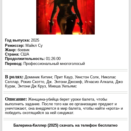
Год выпуска
:
2025
Режиссер
:
Майкл Су
Жанр
:
боевик
Страна:
США
Продолжительность:
01:26:00
Перевод:
Профессиональный многоголосый
В ролях:
Доминик Китинг, Прит Каур, Уинстон Солк, Николас
Селлар, Рокио Скотто, Дж. Энтони Джозеф, Игнасио Алкала, Джо
Курак, Энтони Дж Круз, Миеша Уильямс
Описание:
Женщина-убийца берет уроки балета, чтобы
выполнить задание. После того как ее организацию предают и
уничтожают, она внедряется в мир балета, чтобы найти «крота» и
победить охотящийся за ней синдикат.
Балерина-Киллер (2025) скачать на телефон бесплатно