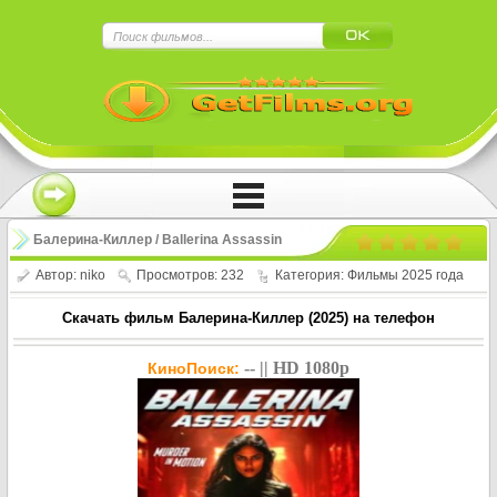
×
Нажмите на
в плеере
!!!Если Вы с телефона сперва нажмите на
троеточие в правом верхнем углу!!!
Балерина-Киллер / Ballerina Assassin
(2025)
Автор:
niko
Просмотров: 232
Категория:
Фильмы 2025 года
Скачать фильм Балерина-Киллер (2025) на телефон
-- || HD 1080p
КиноПоиск: