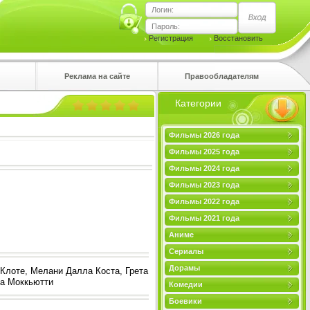
Логин:
Пароль:
Регистрация
Восстановить
Реклама на сайте
Правообладателям
Категории
правом
Фильмы 2026 года
Фильмы 2025 года
Фильмы 2024 года
Фильмы 2023 года
Фильмы 2022 года
Фильмы 2021 года
Аниме
Сериалы
Дорамы
Клоте, Мелани Далла Коста, Грета
ла Моккьютти
Комедии
Боевики