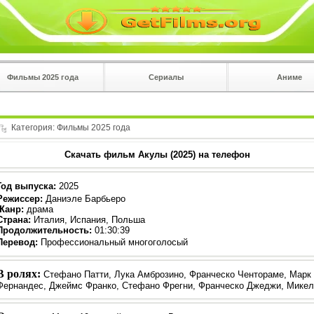
Фильмы 2025 года
Сериалы
Аниме
 на
в плеере
Вы с телефона сперва нажмите на троеточие в 
углу!!!
Категория:
Фильмы 2025 года
Скачать фильм Акулы (2025) на телефон
Год выпуска
:
2025
Режиссер
:
Даниэле Барбьеро
Жанр
:
драма
Страна:
Италия, Испания, Польша
Продолжительность:
01:30:39
Перевод:
Профессиональный многоголосый
В ролях:
Стефано Патти, Лука Амброзино, Франческо Чентораме, Марк 
Фернандес, Джеймс Франко, Стефано Фрегни, Франческо Джеджи, Мике