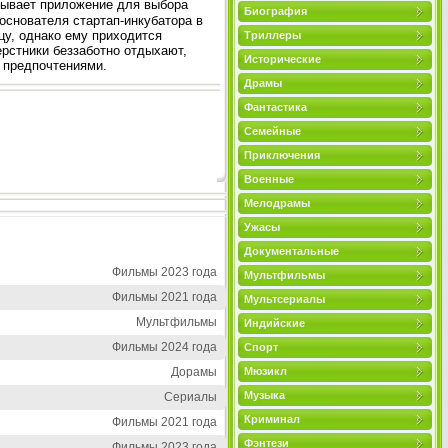
атывает приложение для выбора
Биография
основателя стартап-инкубатора в
цу, однако ему приходится
Триллеры
ерстники беззаботно отдыхают,
Исторические
 предпочтениями.
Драмы
Фантастика
Семейные
Приключения
Военные
Мелодрамы
Ужасы
Документальные
Фильмы 2023 года
Мультфильмы
Фильмы 2021 года
Мультсериалы
Мультфильмы
Индийские
Фильмы 2024 года
Спорт
Дорамы
Мюзикл
Музыка
Сериалы
Криминал
Фильмы 2021 года
Фэнтези
Фильмы 2023 года