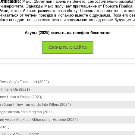
Описание:
Макс, 19-летний парень из Венето, самостоятельно разраб
университета. Однажды Макс получает приглашение от Роберта Прайса, 
Риме, который хочет развивать разработку. Парень отправляется в столи
отказаться от летней поездки в Испанию вместе с друзьями. Пока его св
Макс попадает во взрослую жизнь и задумывается над своим будущим и
Акулы (2025) скачать на телефон бесплатно
Скачать с сайта
и / Amy's Fucket List (2023)
Time Is Up (2021)
nce Upon a Studio (2023)
убийц / They Turned Us Into Killers (2024)
дражатель / Mo fang fan (2023)
ий ужас / Angkhan Khlumpong: Extreme (2024)
(2021)
/ King of Clones (2023)