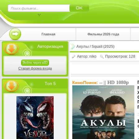
×
Главная
Фильмы 2026 года
Нажмите
Авторизация
Акулы / Squali (2025)
!!!Если 
верхнем 
Автор:
niko
Просмотров: 128
Войти через uID
Старая форма входа
-- || HD 1080p
КиноПоиск:
Топ 5