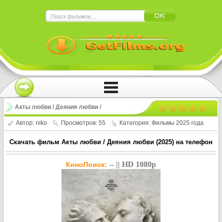
×
Нажмите на
в плеере
!!!Если Вы с телефона сперва нажмите на
троеточие в правом верхнем углу!!!
Акты любви / Деяния любви /
Kærlighedens Gerninger (2025)
Автор:
niko
Просмотров: 55
Категория:
Фильмы 2025 года
Скачать фильм Акты любви / Деяния любви (2025) на телефон
-- || HD 1080p
КиноПоиск: