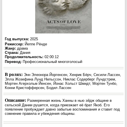
Год выпуска
:
2025
Режиссер
:
Йеппе Рёнде
Жанр
:
драма
Страна:
Дания
Продолжительность:
02:00:12
Перевод:
Профессиональный многоголосый
В ролях:
Энн Элеонора Йоргенсен, Хенрик Бёрч, Сесили Лассен,
Элла Жозефина Лунд Нильссон, Никлас Содерберг Лундстрем,
Мортен Агерхольм Йенсен, Йонас Хольст Шмидт, Мортен Тунбо,
Конни Кристофферсен, Бодил Лассен
Описание:
Размеренная жизнь Ханны в нью эйдж общине в
сельской Дании рушится, когда приезжает её брат Якоб. Его
появление пробуждает давно забытые воспоминания и ставит под
сомнение правила и убеждения общины.