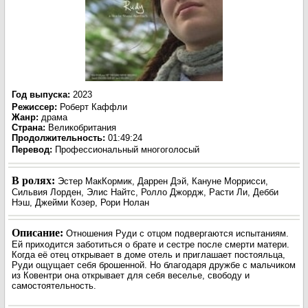
Год выпуска
:
2023
Режиссер
:
Роберт Каффли
Жанр
:
драма
Страна:
Великобритания
Продолжительность:
01:49:24
Перевод
:
Профессиональный многоголосый
В ролях:
Эстер МакКормик, Даррен Дэй, Кануне Моррисси,
Сильвия Лорден, Элис Найтс, Ролло Джордж, Расти Ли, Дебби
Нэш, Джейми Козер, Рори Нолан
Описание:
Отношения Руди с отцом подвергаются испытаниям.
Ей приходится заботиться о брате и сестре после смерти матери.
Когда её отец открывает в доме отель и приглашает постояльца,
Руди ощущает себя брошенной. Но благодаря дружбе с мальчиком
из Ковентри она открывает для себя веселье, свободу и
самостоятельность.