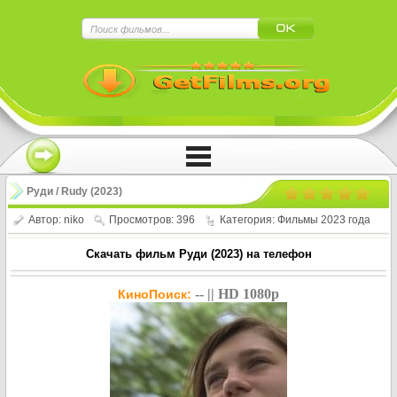
×
Нажмите на
в плеере
!!!Если Вы с телефона сперва нажмите на
троеточие в правом верхнем углу!!!
Руди / Rudy (2023)
Автор:
niko
Просмотров: 396
Категория:
Фильмы 2023 года
Скачать фильм Руди (2023) на телефон
-- || HD 1080p
КиноПоиск: