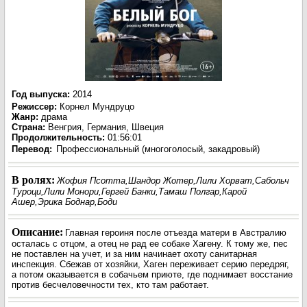
Год выпуска
:
2014
Режиссер
:
Корнел Мундруцо
Жанр
:
драма
Страна:
Венгрия, Германия, Швеция
Продолжительность:
01:56:01
Перевод
:
Профессиональный (многоголосый, закадровый)
В ролях:
Жофия Псотта,Шандор Жотер,Лили Хорват,Сабольч
Туроци,Лили Монори,Гергей Банки,Тамаш Полгар,Карой
Ашер,Эрика Боднар,Боди
Описание:
Главная героиня после отъезда матери в Австралию
осталась с отцом, а отец не рад ее собаке Хагену. К тому же, пес
не поставлен на учет, и за ним начинает охоту санитарная
инспекция. Сбежав от хозяйки, Хаген переживает серию передряг,
а потом оказывается в собачьем приюте, где поднимает восстание
против бесчеловечности тех, кто там работает.