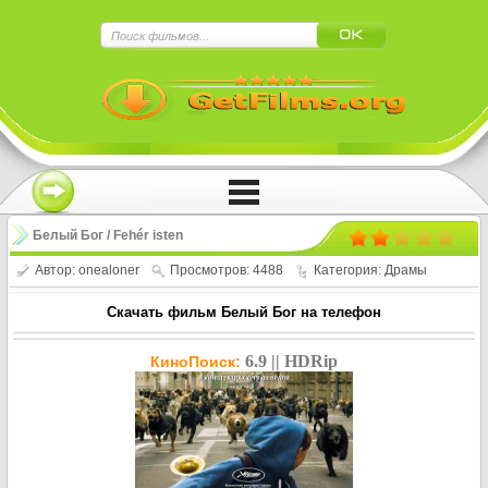
×
Нажмите на
в плеере
!!!Если Вы с телефона сперва нажмите на
троеточие в правом верхнем углу!!!
Белый Бог / Fehér isten
Автор:
onealoner
Просмотров: 4488
Категория:
Драмы
Скачать фильм Белый Бог на телефон
6.9 || HDRip
КиноПоиск: