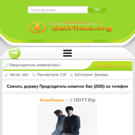
×
Нажмите на
в плеере
!!!Если Вы с телефона сперва нажмите на
троеточие в правом верхнем углу!!!
Председатель-новичок Кан /
Sinipsawon ganghwajang (2026)
Автор:
niko
Просмотров: 226
Категория:
Дорамы
Скачать дораму Председатель-новичок Кан (2026) на телефон
-- || HDTVRip
КиноПоиск: