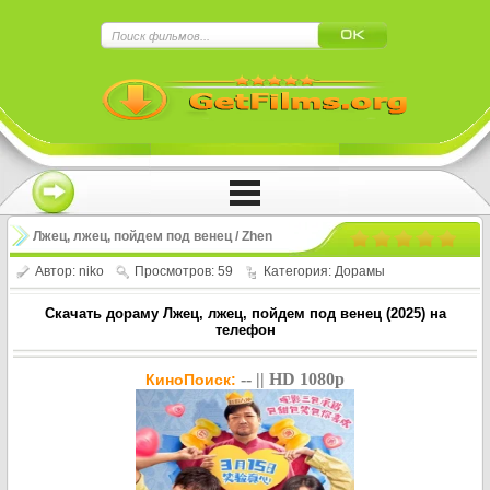
×
Нажмите на
в плеере
!!!Если Вы с телефона сперва нажмите на
троеточие в правом верхнем углу!!!
Лжец, лжец, пойдем под венец / Zhen
ai ying ye (2025)
Автор:
niko
Просмотров: 59
Категория:
Дорамы
Скачать дораму Лжец, лжец, пойдем под венец (2025) на
телефон
-- || HD 1080p
КиноПоиск: