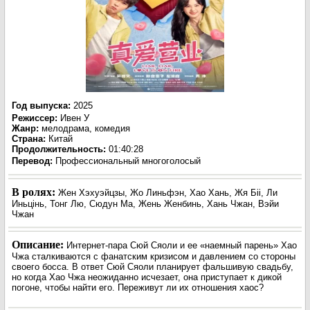
Год выпуска
:
2025
Режиссер
:
Ивен У
Жанр
:
мелодрама, комедия
Страна:
Китай
Продолжительность:
01:40:28
Перевод:
Профессиональный многоголосый
В ролях:
Жен Хэхуэйцзы, Жо Линьфэн, Хао Хань, Жя Біі, Ли
Иньцінь, Тонг Лю, Сюдун Ма, Жень Женбинь, Хань Чжан, Вэйи
Чжан
Описание:
Интернет-пара Сюй Сяоли и ее «наемный парень» Хао
Чжа сталкиваются с фанатским кризисом и давлением со стороны
своего босса. В ответ Сюй Сяоли планирует фальшивую свадьбу,
но когда Хао Чжа неожиданно исчезает, она приступает к дикой
погоне, чтобы найти его. Переживут ли их отношения хаос?