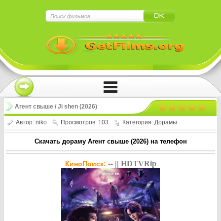
×
Нажмите на
в плеере
!!!Если Вы с телефона сперва нажмите на
троеточие в правом верхнем углу!!!
Агент свыше / Ji shen (2026)
Автор:
niko
Просмотров: 103
Категория:
Дорамы
Скачать дораму Агент свыше (2026) на телефон
-- || HDTVRip
КиноПоиск: