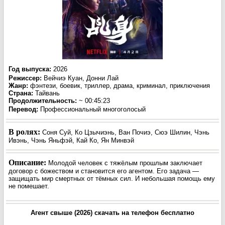
Год выпуска
:
2026
Режиссер
:
Вейчиэ Куан, Донни Лай
Жанр
:
фэнтези, боевик, триллер, драма, криминал, приключения
Страна:
Тайвань
Продолжительность:
~ 00:45:23
Перевод:
Профессиональный многоголосый
В ролях:
Соня Суй, Ко Цзычиэнь, Ван Почиэ, Сюэ Шилин, Чэнь
Ивэнь, Чэнь Яньфэй, Кай Ко, Ян Минвэй
Описание:
Молодой человек с тяжёлым прошлым заключает
договор с божеством и становится его агентом. Его задача —
защищать мир смертных от тёмных сил. И небольшая помощь ему
не помешает.
Агент свыше (2026) скачать на телефон бесплатно