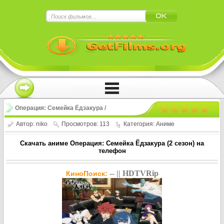
×
Нажмите на
в плеере
!!!Если Вы с телефона сперва нажмите на
троеточие в правом верхнем углу!!!
Операция: Семейка Ёдзакура /
Yozakura-san Chi no Daisakusen (2
Автор:
niko
Просмотров: 113
Категория:
Аниме
сезон)
Скачать аниме Операция: Семейка Ёдзакура (2 сезон) на
телефон
-- || HDTVRip
КиноПоиск: