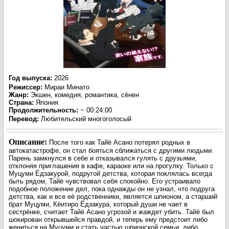
Год выпуска
:
2026
Режиссер
:
Мираи Минато
Жанр
:
Экшен, комедия, романтика, сёнен
Страна:
Япония
Продолжительность:
~ 00:24:00
Перевод
:
Любительский многоголосый
Описание:
После того как Тайё Асано потерял родных в
автокатастрофе, он стал бояться сближаться с другими людьми.
Парень замкнулся в себе и отказывался гулять с друзьями,
отклоняя приглашения в кафе, караоке или на прогулку. Только с
Муцуми Ёдзакурой, подругой детства, которая поклялась всегда
быть рядом, Тайё чувствовал себя спокойно. Его устраивало
подобное положение дел, пока однажды он не узнал, что подруга
детства, как и все её родственники, является шпионом, а старший
брат Муцуми, Кёитиро Ёдзакура, который души не чает в
сестрёнке, считает Тайё Асано угрозой и жаждет убить. Тайё был
шокирован открывшейся правдой, и теперь ему предстоит либо
жениться на Муцуми и стать частью шпионской семьи, либо