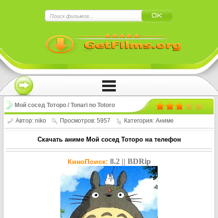
×
Нажмите на
в плеере
!!!Если Вы с телефона сперва нажмите на
троеточие в правом верхнем углу!!!
Мой сосед Тоторо / Tonari no Totoro
Автор:
niko
Просмотров: 5957
Категория:
Аниме
Скачать аниме Мой сосед Тоторо на телефон
8.2 || BDRip
КиноПоиск: