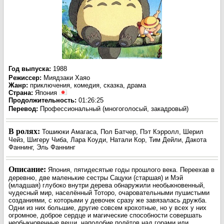
Год выпуска
:
1988
Режиссер
:
Миядзаки Хаяо
Жанр
:
приключения, комедия, сказка, драма
Страна:
Япония
Продолжительность:
01:26:25
Перевод
:
Профессиональный (многоголосый, закадровый)
В ролях:
Тошиюки Амагаса, Пол Батчер, Пэт Кэрролл, Шерил
Чейз, Шигеру Чиба, Лара Коуди, Натали Кор, Тим Дейли, Дакота
Фаннинг, Эль Фаннинг
Описание:
Япония, пятидесятые годы прошлого века. Переехав в
деревню, две маленькие сестры Сацуки (старшая) и Мэй
(младшая) глубоко внутри дерева обнаружили необыкновенный,
чудесный мир, населённый Тоторо, очаровательными пушистыми
созданиями, с которыми у девочек сразу же завязалась дружба.
Одни из них большие, другие совсем крохотные, но у всех у них
огромное, доброе сердце и магические способности совершать
необыкновенные вещи, наподобие полётов над горами или