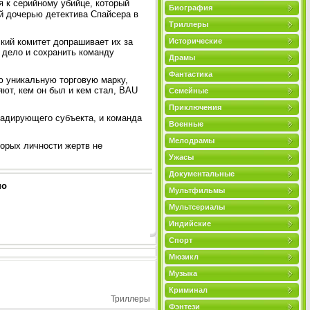
 к серийному убийце, который
Биография
й дочерью детектива Спайсера в
Триллеры
кий комитет допрашивает их за
Исторические
 дело и сохранить команду
Драмы
Фантастика
ю уникальную торговую марку,
яют, кем он был и кем стал, BAU
Семейные
Приключения
радирующего субъекта, и команда
Военные
Мелодрамы
орых личности жертв не
Ужасы
Документальные
но
Мультфильмы
Мультсериалы
Индийские
Спорт
Мюзикл
Музыка
Криминал
Триллеры
Фэнтези