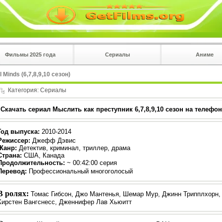
Фильмы 2025 года
Сериалы
Аниме
 на
в плеере
Minds (6,7,8,9,10 сезон)
Вы с телефона сперва нажмите на троеточие в 
углу!!!
Категория:
Сериалы
Скачать сериал Мыслить как преступник 6,7,8,9,10 сезон на телефон
Год выпуска
:
2010-2014
Режиссер
:
Джефф Дэвис
Жанр
:
Детектив, криминал, триллер, драма
Страна:
США, Канада
Продолжительность:
~ 00:42:00 серия
Перевод
:
Профессиональный многоголосый
В ролях:
Томас Гибсон, Джо Мантенья, Шемар Мур, Джинн Трипплхорн, 
Кирстен Вангснесс, Дженнифер Лав Хьюитт