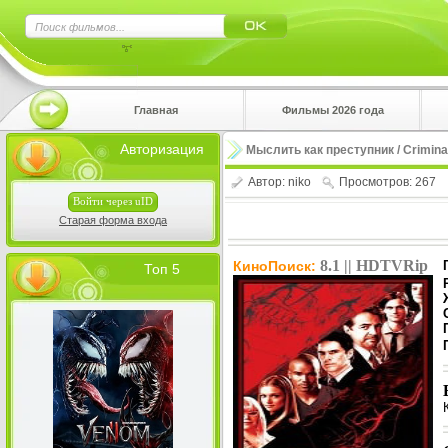
×
Главная
Фильмы 2026 года
Нажмите
Авторизация
Мыслить как преступник / Criminal 
!!!Если 
верхнем 
Автор:
niko
Просмотров: 267
Войти через uID
Старая форма входа
8.1 || HDTVRip
КиноПоиск:
Топ 5