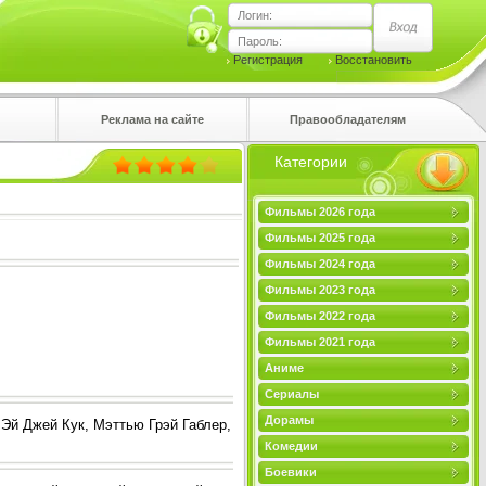
Логин:
Пароль:
Регистрация
Восстановить
Реклама на сайте
Правообладателям
Категории
правом
Фильмы 2026 года
Фильмы 2025 года
Фильмы 2024 года
Фильмы 2023 года
Фильмы 2022 года
Фильмы 2021 года
Аниме
Сериалы
Дорамы
Эй Джей Кук, Мэттью Грэй Габлер,
Комедии
Боевики