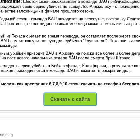
Описание:
Шестой сезон рассказывает о команде BAU приближающиеся
продолжает свою серию убийств по всему Лос-Анджелесу - с похищенно
качестве заложницы - в финале прошлого сезона.
Седьмой сезон - команда BAU находится на перепутье, поскольку Сенатс
ша Прентисса, но неожиданное знакомое лицо может помочь им выиграть
ый из Техаса сбегает во время перевода, он оставляет после жертв сво
 BAU помнит как уникальную для субъекта "Глушитель". Пока они выясн
 команды.
чным убийцей приводит BAU в Аризону на поиски все более и более дег
т на пост нового начальника отдела BAU после смерти Эрин Штраус.
сследует серию убийств в Бейкерсфилде, Калифорния, в результате кот
ллахан присоединяется к команде BAU и помогает в раскрытии дел.
ыслить как преступник 6,7,8,9,10 сезон скачать на телефон бесплат
Скачать с сайта
maining