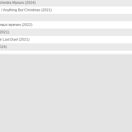
chestra Mysuru (2024)
/ Anything But Christmas (2021)
вых мужчин (2022)
2021)
e Last Duel (2021)
024)