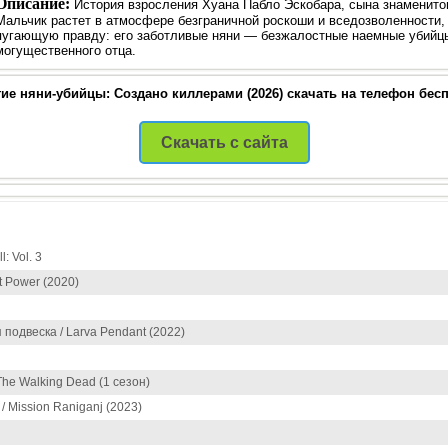
Описание:
История взросления Хуана Пабло Эскобара, сына знаменитог
Мальчик растет в атмосфере безграничной роскоши и вседозволенности, 
пугающую правду: его заботливые няни — безжалостные наемные убийц
могущественного отца.
ие няни-убийцы: Создано киллерами (2026) скачать на телефон бес
Скачать с сайта
l: Vol. 3
t Power (2020)
подвеска / Larva Pendant (2022)
he Walking Dead (1 сезон)
 Mission Raniganj (2023)