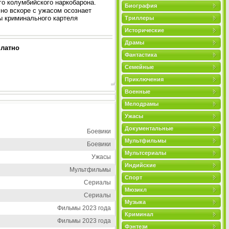
о колумбийского наркобарона.
Биография
но вскоре с ужасом осознает
ы криминального картеля
Триллеры
Исторические
Драмы
платно
Фантастика
Семейные
Приключения
Военные
Мелодрамы
Ужасы
Документальные
Боевики
Мультфильмы
Боевики
Мультсериалы
Ужасы
Индийские
Мультфильмы
Спорт
Сериалы
Мюзикл
Сериалы
Музыка
Фильмы 2023 года
Криминал
Фильмы 2023 года
Фэнтези