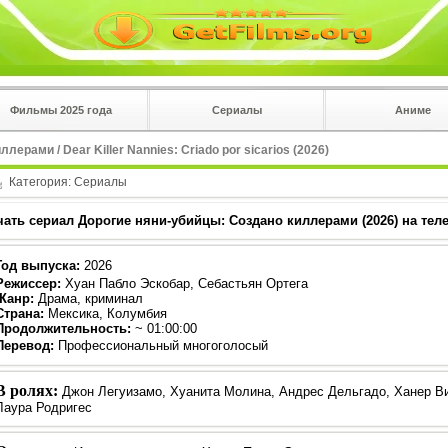
Фильмы 2025 года
Сериалы
Аниме
 на
в плеере
ерами / Dear Killer Nannies: Criado por sicarios (2026)
Вы с телефона сперва нажмите на троеточие в 
углу!!!
Категория:
Сериалы
чать сериал Дорогие няни-убийцы: Создано киллерами (2026) на тел
Год выпуска
:
2026
Режиссер
:
Хуан Пабло Эскобар, Себастьян Ортега
Жанр
:
Драма, криминал
Страна:
Мексика, Колумбия
Продолжительность:
~ 01:00:00
Перевод
:
Профессиональный многоголосый
В ролях:
Джон Легуизамо, Хуанита Молина, Андрес Дельгадо, Ханер В
Лаура Родригес