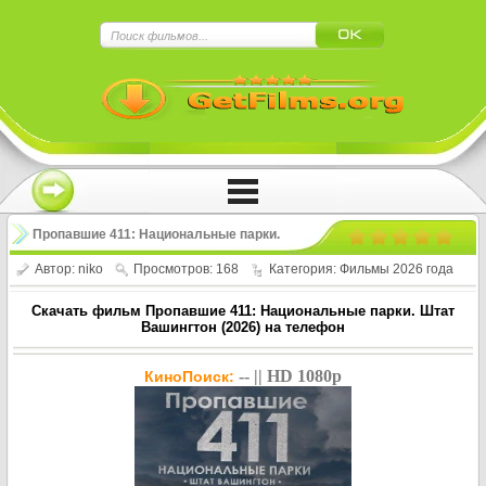
×
Нажмите на
в плеере
!!!Если Вы с телефона сперва нажмите на
троеточие в правом верхнем углу!!!
Пропавшие 411: Национальные парки.
Штат Вашингтон / Missing 411: National
Автор:
niko
Просмотров: 168
Категория:
Фильмы 2026 года
Parks – Washington State (2026)
Скачать фильм Пропавшие 411: Национальные парки. Штат
Вашингтон (2026) на телефон
-- || HD 1080p
КиноПоиск: